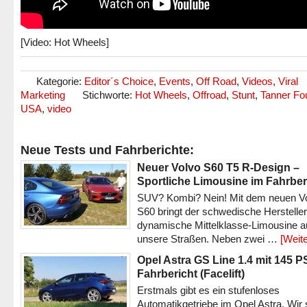
[Video: Hot Wheels]
Kategorie:
Editor´s Choice
,
Events
,
Off Road
,
Videos
,
Viral
Marketing
Stichworte:
Hot Wheels
,
Offroad
,
Stunt
,
Tanner Fo
USA
,
video
Neue Tests und Fahrberichte:
Neuer Volvo S60 T5 R-Design –
Sportliche Limousine im Fahrber
SUV? Kombi? Nein! Mit dem neuen V
S60 bringt der schwedische Hersteller
dynamische Mittelklasse-Limousine a
unsere Straßen. Neben zwei …
[Weite
Opel Astra GS Line 1.4 mit 145 P
Fahrbericht (Facelift)
Erstmals gibt es ein stufenloses
Automatikgetriebe im Opel Astra. Wir 