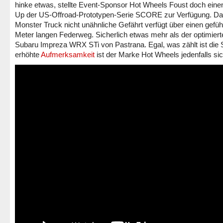
hinke etwas, stellte Event-Sponsor Hot Wheels Foust doch eine
Up der US-Offroad-Prototypen-Serie SCORE zur Verfügung. D
Monster Truck nicht unähnliche Gefährt verfügt über einen gefühl
Meter langen Federweg. Sicherlich etwas mehr als der optimiert
Subaru Impreza WRX STi von Pastrana. Egal, was zählt ist die
erhöhte
Aufmerksamkeit
ist der Marke Hot Wheels jedenfalls sic