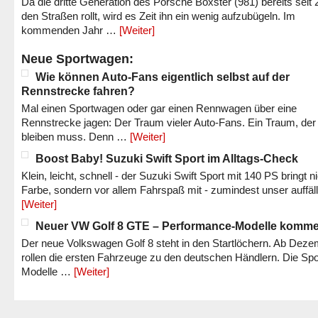
Da die dritte Generation des Porsche Boxster (981) bereits seit 
den Straßen rollt, wird es Zeit ihn ein wenig aufzubügeln. Im
kommenden Jahr …
[Weiter]
Neue Sportwagen:
Wie können Auto-Fans eigentlich selbst auf der
Rennstrecke fahren?
Mal einen Sportwagen oder gar einen Rennwagen über eine
Rennstrecke jagen: Der Traum vieler Auto-Fans. Ein Traum, der
bleiben muss. Denn …
[Weiter]
Boost Baby! Suzuki Swift Sport im Alltags-Check
Klein, leicht, schnell - der Suzuki Swift Sport mit 140 PS bringt n
Farbe, sondern vor allem Fahrspaß mit - zumindest unser auffäl
[Weiter]
Neuer VW Golf 8 GTE – Performance-Modelle komm
Der neue Volkswagen Golf 8 steht in den Startlöchern. Ab Dez
rollen die ersten Fahrzeuge zu den deutschen Händlern. Die Spo
Modelle …
[Weiter]