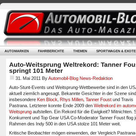
AUTOMARKEN
FAHRBERICHTE
THEMEN
SPORTWAGEN & EXOTE
Auto-Weitsprung Weltrekord: Tanner Fou
springt 101 Meter
31. Mai 2011
By
Automobil-Blog News-Redaktion
Auto-Stunt-Events und Weitsprung-Wettbewerbe sind in den US
aktuell ziemlich angesagt. Bekannte Gesichter in der Szene sin
insbesondere
Ken Block
,
Rhys Millen
,
Tanner Foust
und Travis
Pastrana. Letzterer konnte Ende 2009 den
Weltrekord im autom
Weitsprung
aufstellen. Ein Rekord für die Ewigkeit? Mitnichten. 
Konkurrent und Top Gear USA Co-Moderator Tanner Foust flog j
Rahmen des Indy 500 in den USA stolze 101 Meter weit.
Kritische Beobachter mögen einwenden, der Vergleich Pastrana