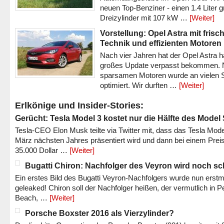
neuen Top-Benziner - einen 1.4 Liter 
Dreizylinder mit 107 kW …
[Weiter]
Vorstellung: Opel Astra mit frisc
Technik und effizienten Motoren
Nach vier Jahren hat der Opel Astra h
großes Update verpasst bekommen.
sparsamen Motoren wurde an vielen S
optimiert. Wir durften …
[Weiter]
Erlkönige und Insider-Stories:
Gerücht: Tesla Model 3 kostet nur die Hälfte des Model
Tesla-CEO Elon Musk teilte via Twitter mit, dass das Tesla Mode
März nächsten Jahres präsentiert wird und dann bei einem Prei
35.000 Dollar …
[Weiter]
Bugatti Chiron: Nachfolger des Veyron wird noch sc
Ein erstes Bild des Bugatti Veyron-Nachfolgers wurde nun erstm
geleaked! Chiron soll der Nachfolger heißen, der vermutlich in P
Beach, …
[Weiter]
Porsche Boxster 2016 als Vierzylinder?