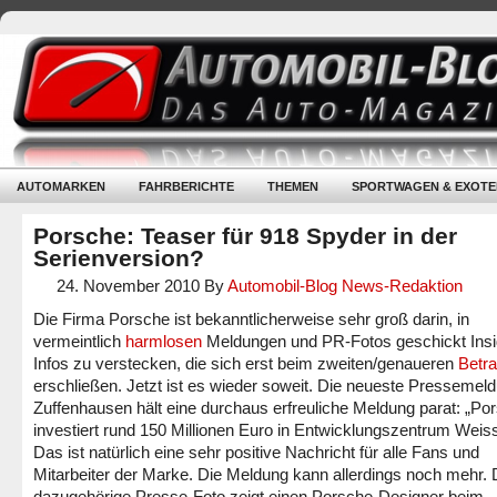
AUTOMARKEN
FAHRBERICHTE
THEMEN
SPORTWAGEN & EXOTE
Porsche: Teaser für 918 Spyder in der
Serienversion?
24. November 2010
By
Automobil-Blog News-Redaktion
Die Firma Porsche ist bekanntlicherweise sehr groß darin, in
vermeintlich
harmlosen
Meldungen und PR-Fotos geschickt Insi
Infos zu verstecken, die sich erst beim zweiten/genaueren
Betr
erschließen. Jetzt ist es wieder soweit. Die neueste Pressemel
Zuffenhausen hält eine durchaus erfreuliche Meldung parat: „Po
investiert rund 150 Millionen Euro in Entwicklungszentrum Weis
Das ist natürlich eine sehr positive Nachricht für alle Fans und
Mitarbeiter der Marke. Die Meldung kann allerdings noch mehr.
dazugehörige Presse-Foto zeigt einen Porsche-Designer beim