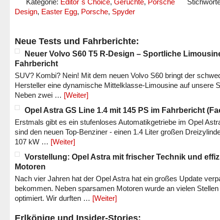
Kategorie:
Editor´s Choice
,
Gerüchte
,
Porsche
Stichwort
Design
,
Easter Egg
,
Porsche
,
Spyder
Neue Tests und Fahrberichte:
Neuer Volvo S60 T5 R-Design – Sportliche Limousin
Fahrbericht
SUV? Kombi? Nein! Mit dem neuen Volvo S60 bringt der schwe
Hersteller eine dynamische Mittelklasse-Limousine auf unsere S
Neben zwei …
[Weiter]
Opel Astra GS Line 1.4 mit 145 PS im Fahrbericht (Fac
Erstmals gibt es ein stufenloses Automatikgetriebe im Opel Astr
sind den neuen Top-Benziner - einen 1.4 Liter großen Dreizylinde
107 kW …
[Weiter]
Vorstellung: Opel Astra mit frischer Technik und effi
Motoren
Nach vier Jahren hat der Opel Astra hat ein großes Update verp
bekommen. Neben sparsamen Motoren wurde an vielen Stellen
optimiert. Wir durften …
[Weiter]
Erlkönige und Insider-Stories: