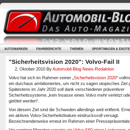
AUTOMARKEN
FAHRBERICHTE
THEMEN
SPORTWAGEN & EXOTE
"Sicherheitsvision 2020": Volvo-Fail II
2. Oktober 2010
By
Automobil-Blog News-Redaktion
Volvo hat sich im Rahmen seiner „
Sicherheitsvision 2020
“ vollm
ein durchaus ambitioniertes, um nicht zu sagen utopisches Ziel 
Spätestens im Jahr 2020 soll dank verschiedener präventiver
Sicherheitssysteme „kein Insasse eines Volvo mehr verletzt ode
getötet werden“.
Von diesem Ziel sind die Schweden allerdings weit entfernt. Erne
ein aktives Volvo-Sicherheitsfeature eindrucksvoll versagt.
Bezeichnenderweise erneut im Rahmen einer Pressepräsentatio
Vor wenigen Monaten
rammte ein Volvo S60 einen Lastwagen
, 