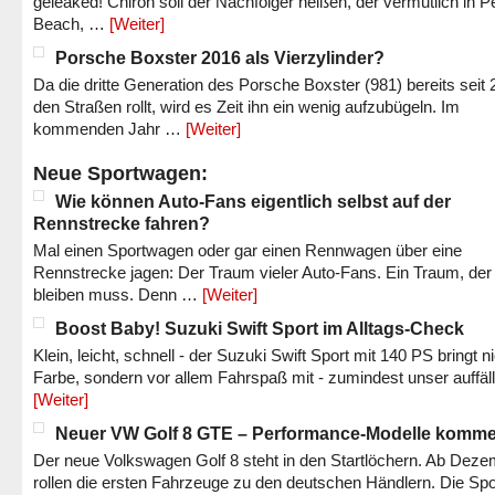
geleaked! Chiron soll der Nachfolger heißen, der vermutlich in P
Beach, …
[Weiter]
Porsche Boxster 2016 als Vierzylinder?
Da die dritte Generation des Porsche Boxster (981) bereits seit 
den Straßen rollt, wird es Zeit ihn ein wenig aufzubügeln. Im
kommenden Jahr …
[Weiter]
Neue Sportwagen:
Wie können Auto-Fans eigentlich selbst auf der
Rennstrecke fahren?
Mal einen Sportwagen oder gar einen Rennwagen über eine
Rennstrecke jagen: Der Traum vieler Auto-Fans. Ein Traum, der
bleiben muss. Denn …
[Weiter]
Boost Baby! Suzuki Swift Sport im Alltags-Check
Klein, leicht, schnell - der Suzuki Swift Sport mit 140 PS bringt n
Farbe, sondern vor allem Fahrspaß mit - zumindest unser auffäl
[Weiter]
Neuer VW Golf 8 GTE – Performance-Modelle komm
Der neue Volkswagen Golf 8 steht in den Startlöchern. Ab Dez
rollen die ersten Fahrzeuge zu den deutschen Händlern. Die Spo