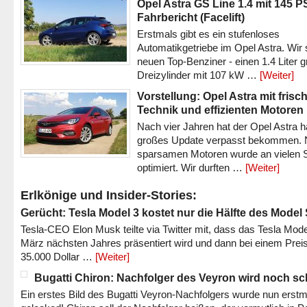
Opel Astra GS Line 1.4 mit 145 P
Fahrbericht (Facelift)
Erstmals gibt es ein stufenloses
Automatikgetriebe im Opel Astra. Wir 
neuen Top-Benziner - einen 1.4 Liter 
Dreizylinder mit 107 kW …
[Weiter]
Vorstellung: Opel Astra mit frisc
Technik und effizienten Motoren
Nach vier Jahren hat der Opel Astra h
großes Update verpasst bekommen.
sparsamen Motoren wurde an vielen S
optimiert. Wir durften …
[Weiter]
Erlkönige und Insider-Stories:
Gerücht: Tesla Model 3 kostet nur die Hälfte des Model
Tesla-CEO Elon Musk teilte via Twitter mit, dass das Tesla Mode
März nächsten Jahres präsentiert wird und dann bei einem Prei
35.000 Dollar …
[Weiter]
Bugatti Chiron: Nachfolger des Veyron wird noch sc
Ein erstes Bild des Bugatti Veyron-Nachfolgers wurde nun erstm