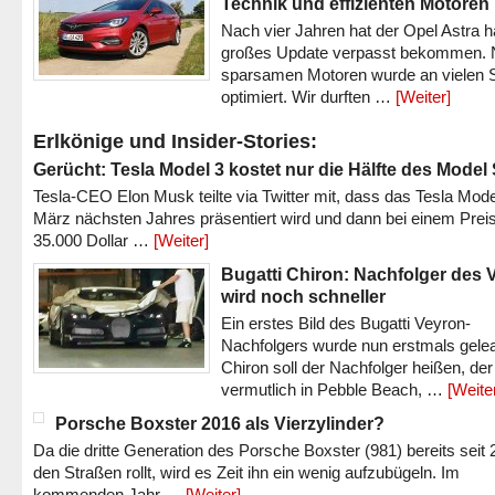
Technik und effizienten Motoren
Nach vier Jahren hat der Opel Astra h
großes Update verpasst bekommen.
sparsamen Motoren wurde an vielen S
optimiert. Wir durften …
[Weiter]
Erlkönige und Insider-Stories:
Gerücht: Tesla Model 3 kostet nur die Hälfte des Model
Tesla-CEO Elon Musk teilte via Twitter mit, dass das Tesla Mode
März nächsten Jahres präsentiert wird und dann bei einem Prei
35.000 Dollar …
[Weiter]
Bugatti Chiron: Nachfolger des 
wird noch schneller
Ein erstes Bild des Bugatti Veyron-
Nachfolgers wurde nun erstmals gele
Chiron soll der Nachfolger heißen, der
vermutlich in Pebble Beach, …
[Weite
Porsche Boxster 2016 als Vierzylinder?
Da die dritte Generation des Porsche Boxster (981) bereits seit 
den Straßen rollt, wird es Zeit ihn ein wenig aufzubügeln. Im
kommenden Jahr …
[Weiter]