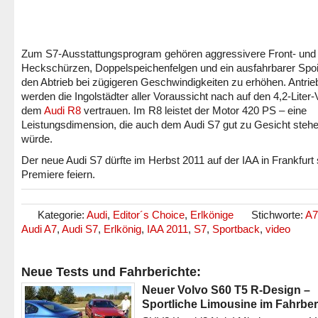
Zum S7-Ausstattungsprogram gehören aggressivere Front- und
Heckschürzen, Doppelspeichenfelgen und ein ausfahrbarer Spoi
den Abtrieb bei zügigeren Geschwindigkeiten zu erhöhen. Antrieb
werden die Ingolstädter aller Voraussicht nach auf den 4,2-Liter
dem
Audi R8
vertrauen. Im R8 leistet der Motor 420 PS – eine
Leistungsdimension, die auch dem Audi S7 gut zu Gesicht steh
würde.
Der neue Audi S7 dürfte im Herbst 2011 auf der IAA in Frankfurt
Premiere feiern.
Kategorie:
Audi
,
Editor´s Choice
,
Erlkönige
Stichworte:
A7
Audi A7
,
Audi S7
,
Erlkönig
,
IAA 2011
,
S7
,
Sportback
,
video
Neue Tests und Fahrberichte:
Neuer Volvo S60 T5 R-Design –
Sportliche Limousine im Fahrber