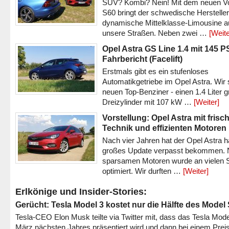
SUV? Kombi? Nein! Mit dem neuen V
S60 bringt der schwedische Hersteller
dynamische Mittelklasse-Limousine a
unsere Straßen. Neben zwei …
[Weite
Opel Astra GS Line 1.4 mit 145 P
Fahrbericht (Facelift)
Erstmals gibt es ein stufenloses
Automatikgetriebe im Opel Astra. Wir 
neuen Top-Benziner - einen 1.4 Liter 
Dreizylinder mit 107 kW …
[Weiter]
Vorstellung: Opel Astra mit frisc
Technik und effizienten Motoren
Nach vier Jahren hat der Opel Astra h
großes Update verpasst bekommen.
sparsamen Motoren wurde an vielen S
optimiert. Wir durften …
[Weiter]
Erlkönige und Insider-Stories:
Gerücht: Tesla Model 3 kostet nur die Hälfte des Model
Tesla-CEO Elon Musk teilte via Twitter mit, dass das Tesla Mode
März nächsten Jahres präsentiert wird und dann bei einem Prei