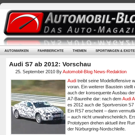
AUTOMARKEN
FAHRBERICHTE
THEMEN
SPORTWAGEN & EXOTE
Audi S7 ab 2012: Vorschau
25. September 2010
By
Automobil-Blog News-Redaktion
Audi
treibt seine Modelloffensive w
voran. Ein weiterer Baustein stellt
auch der konsequente Ausbau der
A7-Baureihe dar: nach dem
Audi 
es 2012 auch die Sportversion S7
Ein RS7 erscheint – dann vermutl
– auch nicht unwahrscheinlich. Er
Prototypen drehen aktuell ihre Ru
der Nürburgring-Nordschleife.