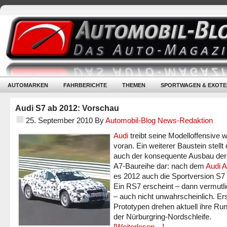
AUTOMARKEN
FAHRBERICHTE
THEMEN
SPORTWAGEN & EXOTE
Audi S7 ab 2012: Vorschau
25. September 2010
By
Automobil-Blog News-Redaktion
Audi
treibt seine Modelloffensive w
voran. Ein weiterer Baustein stellt
auch der konsequente Ausbau der
A7-Baureihe dar: nach dem
Audi 
es 2012 auch die Sportversion S7
Ein RS7 erscheint – dann vermutl
– auch nicht unwahrscheinlich. Er
Prototypen drehen aktuell ihre Ru
der Nürburgring-Nordschleife.
[Weiterlesen…]