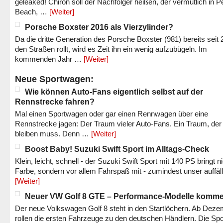
geleaked! Chiron soll der Nachfolger heißen, der vermutlich in P
Beach, …
[Weiter]
Porsche Boxster 2016 als Vierzylinder?
Da die dritte Generation des Porsche Boxster (981) bereits seit 
den Straßen rollt, wird es Zeit ihn ein wenig aufzubügeln. Im
kommenden Jahr …
[Weiter]
Neue Sportwagen:
Wie können Auto-Fans eigentlich selbst auf der
Rennstrecke fahren?
Mal einen Sportwagen oder gar einen Rennwagen über eine
Rennstrecke jagen: Der Traum vieler Auto-Fans. Ein Traum, der
bleiben muss. Denn …
[Weiter]
Boost Baby! Suzuki Swift Sport im Alltags-Check
Klein, leicht, schnell - der Suzuki Swift Sport mit 140 PS bringt n
Farbe, sondern vor allem Fahrspaß mit - zumindest unser auffäl
[Weiter]
Neuer VW Golf 8 GTE – Performance-Modelle komm
Der neue Volkswagen Golf 8 steht in den Startlöchern. Ab Dez
rollen die ersten Fahrzeuge zu den deutschen Händlern. Die Spo