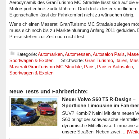
Aerodynamik des GranTurismo MC Stradale lässt sich auf die v
Motorsporttechnik zurückführern. Doch trotz dieser sportlichen
Eigenschaften lässt der Fahrkomfort nicht zu wünschen übrig.
Wer sich einen Maserati GranTurismo MC Stradale zulegen möc
muss sich noch bis zu Markteinführung Anfang 2011 gedulden. 
Preise stehen zur Zeit noch nicht fest.
Kategorie:
Automarken
,
Automessen
,
Autosalon Paris
,
Maser
Sportwagen & Exoten
Stichworte:
Gran Turismo
,
Italien
,
Mase
Maserati GranTurismo MC Stradale
,
Paris
,
Pariser Autosalon
,
Sportwagen & Exoten
Neue Tests und Fahrberichte:
Neuer Volvo S60 T5 R-Design –
Sportliche Limousine im Fahrber
SUV? Kombi? Nein! Mit dem neuen V
S60 bringt der schwedische Hersteller
dynamische Mittelklasse-Limousine a
unsere Straßen. Neben zwei …
[Weite