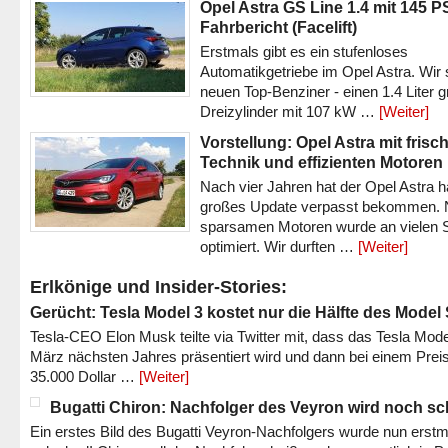
Opel Astra GS Line 1.4 mit 145 P
Fahrbericht (Facelift)
Erstmals gibt es ein stufenloses
Automatikgetriebe im Opel Astra. Wir 
neuen Top-Benziner - einen 1.4 Liter 
Dreizylinder mit 107 kW …
[Weiter]
Vorstellung: Opel Astra mit frisc
Technik und effizienten Motoren
Nach vier Jahren hat der Opel Astra h
großes Update verpasst bekommen.
sparsamen Motoren wurde an vielen S
optimiert. Wir durften …
[Weiter]
Erlkönige und Insider-Stories:
Gerücht: Tesla Model 3 kostet nur die Hälfte des Model
Tesla-CEO Elon Musk teilte via Twitter mit, dass das Tesla Mode
März nächsten Jahres präsentiert wird und dann bei einem Prei
35.000 Dollar …
[Weiter]
Bugatti Chiron: Nachfolger des Veyron wird noch sc
Ein erstes Bild des Bugatti Veyron-Nachfolgers wurde nun erstm