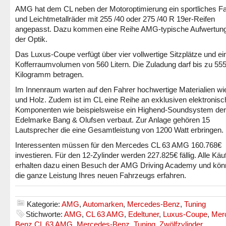
AMG hat dem CL neben der Motoroptimierung ein sportliches F
und Leichtmetallräder mit 255 /40 oder 275 /40 R 19er-Reifen
angepasst. Dazu kommen eine Reihe AMG-typische Aufwertun
der Optik.
Das Luxus-Coupe verfügt über vier vollwertige Sitzplätze und ei
Kofferraumvolumen von 560 Litern. Die Zuladung darf bis zu 55
Kilogramm betragen.
Im Innenraum warten auf den Fahrer hochwertige Materialien wi
und Holz. Zudem ist im CL eine Reihe an exklusiven elektronis
Komponenten wie beispielsweise ein Highend-Soundsystem der
Edelmarke Bang & Olufsen verbaut. Zur Anlage gehören 15
Lautsprecher die eine Gesamtleistung von 1200 Watt erbringen.
Interessenten müssen für den Mercedes CL 63 AMG 160.768€
investieren. Für den 12-Zylinder werden 227.825€ fällig. Alle Käu
erhalten dazu einen Besuch der AMG Driving Academy und kön
die ganze Leistung Ihres neuen Fahrzeugs erfahren.
Kategorie:
AMG
,
Automarken
,
Mercedes-Benz
,
Tuning
Stichworte:
AMG
,
CL 63 AMG
,
Edeltuner
,
Luxus-Coupe
,
Mer
Benz CL 63 AMG
,
Mercedes-Benz
,
Tuning
,
Zwölfzylinder