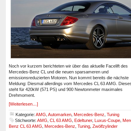
Noch vor kurzem berichteten wir über das aktuelle Facelift des
Mercedes-Benz CL und die neuen sparsameren und
emissionsreduzierten Motoren. Nun kommt bereits die nächste
Meldung: Diesmal allerdings vom Mercedes CL 63 AMG. Dieses
steht für 420kW (571 PS) und 900 Newtonmeter maximales
Drehmoment.
[Weiterlesen…]
Kategorie:
AMG
,
Automarken
,
Mercedes-Benz
,
Tuning
Stichworte:
AMG
,
CL 63 AMG
,
Edeltuner
,
Luxus-Coupe
,
Mer
Benz CL 63 AMG
,
Mercedes-Benz
,
Tuning
,
Zwölfzylinder