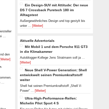
Ein Design-SUV mit Attitude: Der neue
DS 7 Crossback Puretech 180 im
Alltagstest
Außergewöhnliches Design und top gestylt bis
unter …
[Weiter]
rsteller
ei …
Aktuelle Advertorials
Mit Mobil 1 und dem Porsche 911 GT3
in die Klimakammer
ind den
Autoblogger-Kollege Jens Stratmann soll ja …
[Weiter]
[Weiter]
n
Neue Shell V-Power Generation: Shell
entwickwelt seinen Premiumkraftstoff
ekommen.
weiter
n …
Shell hat seinen Premiumkraftstoff „Shell V-
Power“ …
[Weiter]
Ultra-High-Performance-Reifen:
Michelin Pilot Sport 4 S