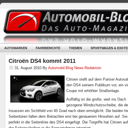
AUTOMARKEN
FAHRBERICHTE
THEMEN
SPORTWAGEN & EXOTE
Citroën DS4 kommt 2011
31. August 2010
By
Automobil-Blog News-Redaktion
Citroen stellt auf dem Pariser Autosa
den DS4 seinem Publikum vor, ein vie
Coupe mit erhöhter Straßenlage.
Auffällig ist die große, weit ins Dach
gezogene Windschutzscheibe, die d
Insassen ein Sichtfeld von 45 Grad nach oben ermöglicht. Die beiden hi
Seitentüren fallen dem Betrachter erst bei genauerem Hinsehen auf. Sie
perfekt in die Seitenlinie des DS4 eingefügt. Die Türgriffe hat Citroen a
der Seitenscheiben in die Fenserrahmen integriert.