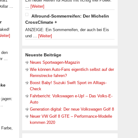
 März
Ein neuer Reifen für Autos mit richtig viel Power.
Dollar …
…
[Weiter]
Allround-Sommerreifen: Der Michelin
r
CrossClimate +
eaked!
ANZEIGE: Ein Sommerreifen, der auch bei Eis
eiter]
und …
[Weiter]
f den
Neueste Beiträge
ahr …
Neues Sportwagen-Magazin
Wie können Auto-Fans eigentlich selbst auf der
Rennstrecke fahren?
Boost Baby! Suzuki Swift Sport im Alltags-
cke
Check
Fahrbericht: Volkswagen e-Up! – Das Volks-E-
 jagen:
Auto
 …
Generation digital: Der neue Volkswagen Golf 8
Neuer VW Golf 8 GTE – Performance-Modelle
kommen 2020
r Farbe,