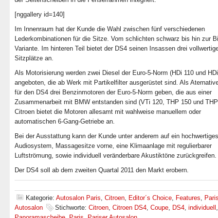
[nggallery id=140]
Im Innenraum hat der Kunde die Wahl zwischen fünf verschiedenen
Lederkombinationen für die Sitze. Vom schlichten schwarz bis hin zur Bi
Variante. Im hinteren Teil bietet der DS4 seinen Insassen drei vollwertig
Sitzplätze an.
Als Motorisierung werden zwei Diesel der Euro-5-Norm (HDi 110 und HDi
angeboten, die ab Werk mit Partikelfilter ausgerüstet sind. Als Aternativ
für den DS4 drei Benzinmotoren der Euro-5-Norm geben, die aus einer
Zusammenarbeit mit BMW entstanden sind (VTi 120, THP 150 und THP
Citroen bietet die Motoren allesamt mit wahlweise manuellem oder
automatischen 6-Gang-Getriebe an.
Bei der Ausstattung kann der Kunde unter anderem auf ein hochwertige
Audiosystem, Massagesitze vorne, eine Klimaanlage mit regulierbarer
Luftströmung, sowie individuell veränderbare Akustiktöne zurückgreifen.
Der DS4 soll ab dem zweiten Quartal 2011 den Markt erobern.
Kategorie:
Autosalon Paris
,
Citroen
,
Editor´s Choice
,
Features
,
Pari
Autosalon
Stichworte:
Citroen
,
Citroen DS4
,
Coupe
,
DS4
,
individuell
,
Panoramascheibe
,
Paris
,
Pariser Autosalon