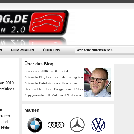
N
HIER WERBEN
ÜBER UNS
Über das Blog
Bereits seit 2006 am Start, ist das
Automobil-Blog heute eine der wichtigsten
lon 2010
Automobil-Publikationen in Deutschland.
rtüriges
Hier berichten Daniel Przygoda und Robert
Krippgans über alle Automobil-Neuheiten.
en
Marken
nteren
 sind
uf Höhe