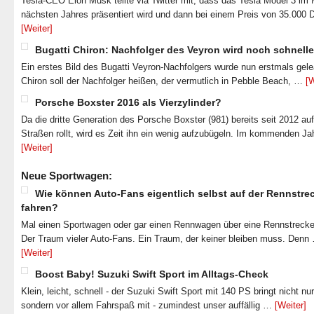
Tesla-CEO Elon Musk teilte via Twitter mit, dass das Tesla Model 3 im
nächsten Jahres präsentiert wird und dann bei einem Preis von 35.000 
[Weiter]
Bugatti Chiron: Nachfolger des Veyron wird noch schnelle
Ein erstes Bild des Bugatti Veyron-Nachfolgers wurde nun erstmals gel
Chiron soll der Nachfolger heißen, der vermutlich in Pebble Beach, …
[W
Porsche Boxster 2016 als Vierzylinder?
Da die dritte Generation des Porsche Boxster (981) bereits seit 2012 au
Straßen rollt, wird es Zeit ihn ein wenig aufzubügeln. Im kommenden J
[Weiter]
Neue Sportwagen:
Wie können Auto-Fans eigentlich selbst auf der Rennstre
fahren?
Mal einen Sportwagen oder gar einen Rennwagen über eine Rennstrecke
Der Traum vieler Auto-Fans. Ein Traum, der keiner bleiben muss. Denn
[Weiter]
Boost Baby! Suzuki Swift Sport im Alltags-Check
Klein, leicht, schnell - der Suzuki Swift Sport mit 140 PS bringt nicht nu
sondern vor allem Fahrspaß mit - zumindest unser auffällig …
[Weiter]