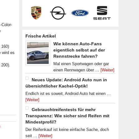
-Color-
e
Frische Artikel
Wie können Auto-Fans
 160)
eigentlich selbst auf der
e wird es
Rennstrecke fahren?
Mal einen Sportwagen oder gar
 200).
einen Rennwagen über …
[Weiter]
Neues Update: Android Auto nun in
übersichtlicher Kachel-Optik!
s
Endlich ist es soweit, Android Auto hat einen …
[Weiter]
Gebrauchtreifentests für mehr
Transparenz: Wie sicher sind Reifen mit
Mindestprofil?
s
Der Reifenkauf ist keine einfache Sache, doch
seit …
[Weiter]