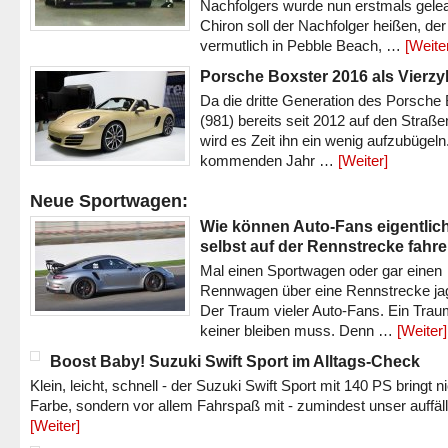
Nachfolgers wurde nun erstmals gele
Chiron soll der Nachfolger heißen, der
vermutlich in Pebble Beach, …
[Weite
Porsche Boxster 2016 als Vierzy
Da die dritte Generation des Porsche
(981) bereits seit 2012 auf den Straßen 
wird es Zeit ihn ein wenig aufzubügeln
kommenden Jahr …
[Weiter]
Neue Sportwagen:
Wie können Auto-Fans eigentlic
selbst auf der Rennstrecke fahr
Mal einen Sportwagen oder gar einen
Rennwagen über eine Rennstrecke ja
Der Traum vieler Auto-Fans. Ein Trau
keiner bleiben muss. Denn …
[Weiter]
Boost Baby! Suzuki Swift Sport im Alltags-Check
Klein, leicht, schnell - der Suzuki Swift Sport mit 140 PS bringt n
Farbe, sondern vor allem Fahrspaß mit - zumindest unser auffäl
[Weiter]