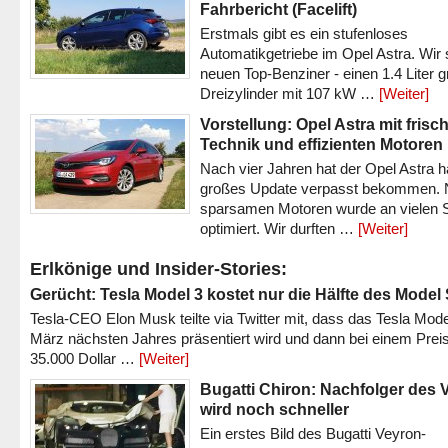
Fahrbericht (Facelift)
Erstmals gibt es ein stufenloses
Automatikgetriebe im Opel Astra. Wir 
neuen Top-Benziner - einen 1.4 Liter 
Dreizylinder mit 107 kW …
[Weiter]
Vorstellung: Opel Astra mit frisc
Technik und effizienten Motoren
Nach vier Jahren hat der Opel Astra h
großes Update verpasst bekommen.
sparsamen Motoren wurde an vielen S
optimiert. Wir durften …
[Weiter]
Erlkönige und Insider-Stories:
Gerücht: Tesla Model 3 kostet nur die Hälfte des Model
Tesla-CEO Elon Musk teilte via Twitter mit, dass das Tesla Mode
März nächsten Jahres präsentiert wird und dann bei einem Prei
35.000 Dollar …
[Weiter]
Bugatti Chiron: Nachfolger des 
wird noch schneller
Ein erstes Bild des Bugatti Veyron-