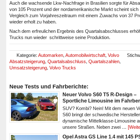
Auch die wachsende Lkw-Nachfrage in Brasilien sorgte für Absa
von 105 Prozent und der nordamerikanische Markt scheint sich
Vergleich zum Vorjahreszeitraum mit einem Zuwachs von 37 Pr
wieder erholt zu haben.
Nach dem erfreulichen Ergebnis des Quartalsabschlusses erhöh
Trucks nun wieder schrittweise seine Produktion.
Kategorie:
Automarken
,
Automobilwirtschaft
,
Volvo
Stichw
Absatzsteigerung
,
Quartalsabschluss
,
Quartalszahlen
,
Umsatzsteigerung
,
Volvo Trucks
Neue Tests und Fahrberichte:
Neuer Volvo S60 T5 R-Design –
Sportliche Limousine im Fahrber
SUV? Kombi? Nein! Mit dem neuen V
S60 bringt der schwedische Hersteller
dynamische Mittelklasse-Limousine a
unsere Straßen. Neben zwei …
[Weite
Opel Astra GS Line 1.4 mit 145 P