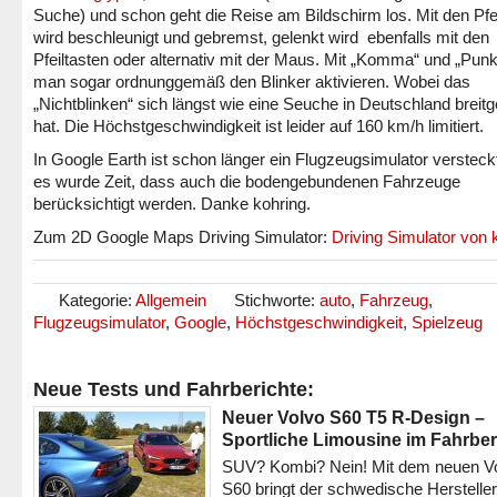
Suche) und schon geht die Reise am Bildschirm los. Mit den Pfe
wird beschleunigt und gebremst, gelenkt wird ebenfalls mit den
Pfeiltasten oder alternativ mit der Maus. Mit „Komma“ und „Punk
man sogar ordnunggemäß den Blinker aktivieren. Wobei das
„Nichtblinken“ sich längst wie eine Seuche in Deutschland brei
hat. Die Höchstgeschwindigkeit ist leider auf 160 km/h limitiert.
In Google Earth ist schon länger ein Flugzeugsimulator versteck
es wurde Zeit, dass auch die bodengebundenen Fahrzeuge
berücksichtigt werden. Danke kohring.
Zum 2D Google Maps Driving Simulator:
Driving Simulator von 
Kategorie:
Allgemein
Stichworte:
auto
,
Fahrzeug
,
Flugzeugsimulator
,
Google
,
Höchstgeschwindigkeit
,
Spielzeug
Neue Tests und Fahrberichte:
Neuer Volvo S60 T5 R-Design –
Sportliche Limousine im Fahrber
SUV? Kombi? Nein! Mit dem neuen V
S60 bringt der schwedische Hersteller