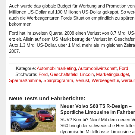
Auch wurde das globale Budget für Werbung und Promotion von
Millionen US-Dollar auf 100 Millionen US-Dollar gekappt. So we
auch die Werbeagenturen Fords Situation empfindlich zu spüren
bekommen.
Ford hat im zweiten Quartal 2008 einen Verlust von 8.7 Mrd. US
erzielt. Allein auf dem US Markt betrug der Verlust im Geschäfts
Auto 1.3 Mrd. US-Dollar, über 1 Mrd. mehr als im gleichen Zeit
2007.
Kategorie:
Automobilmarketing
,
Automobilwirtschaft
,
Ford
Stichworte:
Ford
,
Geschäftsfeld
,
Lincoln
,
Marketingbudget
,
Sparmaßnahme
,
Sparprogramm
,
Verlust
,
Werbeagentur
,
werbu
Neue Tests und Fahrberichte:
Neuer Volvo S60 T5 R-Design –
Sportliche Limousine im Fahrber
SUV? Kombi? Nein! Mit dem neuen V
S60 bringt der schwedische Hersteller
dynamische Mittelklasse-Limousine a