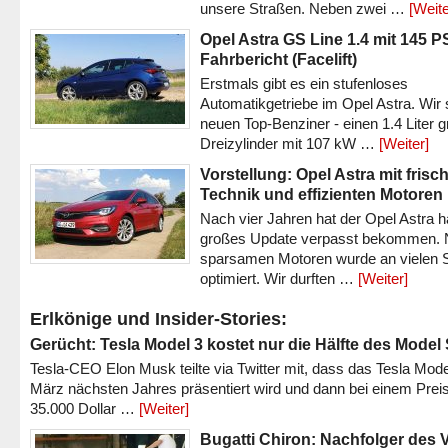
unsere Straßen. Neben zwei …
[Weite
Opel Astra GS Line 1.4 mit 145 P
Fahrbericht (Facelift)
Erstmals gibt es ein stufenloses
Automatikgetriebe im Opel Astra. Wir 
neuen Top-Benziner - einen 1.4 Liter 
Dreizylinder mit 107 kW …
[Weiter]
Vorstellung: Opel Astra mit frisc
Technik und effizienten Motoren
Nach vier Jahren hat der Opel Astra h
großes Update verpasst bekommen.
sparsamen Motoren wurde an vielen S
optimiert. Wir durften …
[Weiter]
Erlkönige und Insider-Stories:
Gerücht: Tesla Model 3 kostet nur die Hälfte des Model
Tesla-CEO Elon Musk teilte via Twitter mit, dass das Tesla Mode
März nächsten Jahres präsentiert wird und dann bei einem Prei
35.000 Dollar …
[Weiter]
Bugatti Chiron: Nachfolger des 