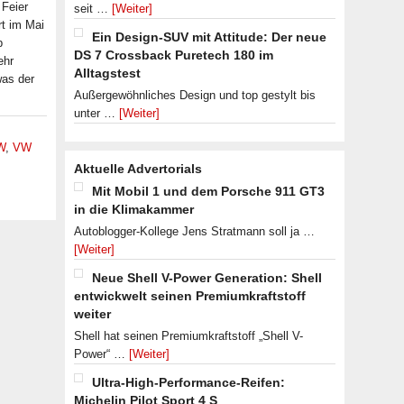
 Feier
seit …
[Weiter]
t im Mai
Ein Design-SUV mit Attitude: Der neue
p
DS 7 Crossback Puretech 180 im
ehr
Alltagstest
was der
Außergewöhnliches Design und top gestylt bis
unter …
[Weiter]
W
,
VW
Aktuelle Advertorials
Mit Mobil 1 und dem Porsche 911 GT3
in die Klimakammer
Autoblogger-Kollege Jens Stratmann soll ja …
[Weiter]
Neue Shell V-Power Generation: Shell
entwickwelt seinen Premiumkraftstoff
weiter
Shell hat seinen Premiumkraftstoff „Shell V-
Power“ …
[Weiter]
Ultra-High-Performance-Reifen:
Michelin Pilot Sport 4 S