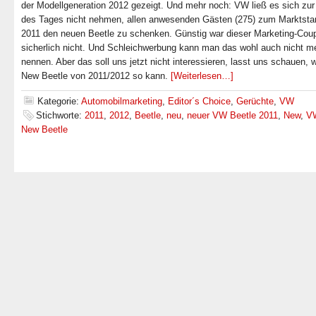
der Modellgeneration 2012 gezeigt. Und mehr noch: VW ließ es sich zur
des Tages nicht nehmen, allen anwesenden Gästen (275) zum Marktstar
2011 den neuen Beetle zu schenken. Günstig war dieser Marketing-Cou
sicherlich nicht. Und Schleichwerbung kann man das wohl auch nicht m
nennen. Aber das soll uns jetzt nicht interessieren, lasst uns schauen, 
New Beetle von 2011/2012 so kann.
[Weiterlesen…]
Kategorie:
Automobilmarketing
,
Editor´s Choice
,
Gerüchte
,
VW
Stichworte:
2011
,
2012
,
Beetle
,
neu
,
neuer VW Beetle 2011
,
New
,
V
New Beetle