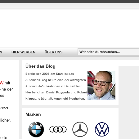
N
HIER WERBEN
ÜBER UNS
Über das Blog
Bereits seit 2006 am Start, ist das
Automobil-Blog heute eine der wichtigsten
VW
mit
Automobil-Publikationen in Deutschland.
ine der
Hier berichten Daniel Przygoda und Robert
des
Krippgans über alle Automobil-Neuheiten.
ahezu
Marken
licher.
orte: