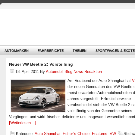
AUTOMARKEN
FAHRBERICHTE
THEMEN
SPORTWAGEN & EXOTE
Neuer VW Beetle 2: Vorstellung
18. April 2011
By
Automobil-Blog News-Redaktion
Am Vorabend der Auto Shanghai hat
der neuen Generation des VW Beetle e
meist erwarteten Automobilneuheiten 
Jahres vorgestellt. Erfreulicherweise
verabschiedet sich der VW Beetle 2 n
vollständig von der Geometrie seines
Vorgängers und wirkt frischer, definierter uns insgesamt wesentlich sport
[Weiterlesen…]
Kategorie:
Auto Shanghai
,
Editor´s Choice
,
Features
,
VW
Stichw