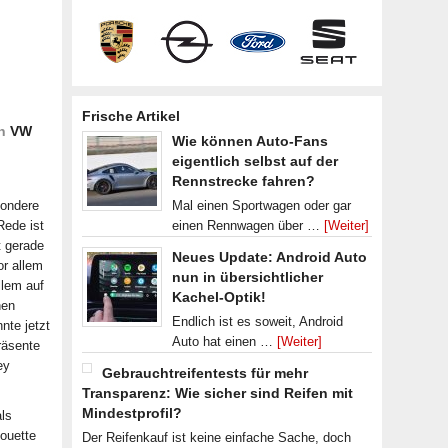
Frische Artikel
en
VW
Wie können Auto-Fans
eigentlich selbst auf der
Rennstrecke fahren?
sondere
Mal einen Sportwagen oder gar
Rede ist
einen Rennwagen über …
[Weiter]
 gerade
Neues Update: Android Auto
or allem
nun in übersichtlicher
llem auf
Kachel-Optik!
hen
Endlich ist es soweit, Android
nte jetzt
Auto hat einen …
[Weiter]
räsente
ey
Gebrauchtreifentests für mehr
Transparenz: Wie sicher sind Reifen mit
Mindestprofil?
ls
houette
Der Reifenkauf ist keine einfache Sache, doch