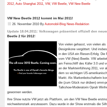
2012
,
Auto Shanghai 2011
,
VW
,
VW Beetle
,
VW New Beetle
VW New Beetle 2012 kommt im Mai 2011!
26. November 2010
By
Automobil-Blog News-Redaktion
Update 18.04.2011:
Volkswagen präsentiert offiziell den neu
Beetle 2 für 2012
!
Von vielen gehasst, von vielen als
Designikone vergöttert. Und insbe
in den USA ein Riesen-Erfolg. Die 
vom VW (New) Beetle. VW arbeitet
am Feinschliff des Käfer 3.0 und v
an der Markteinführung 2011, vor a
dem so wichtigen US-amerikanisc
Markt. Als Markenbotschafterin kon
die (zum Glück nur drüben) omni-p
Talkshow-Moderatorin Oprah Winfr
gewonnen werden.
Ihre Show nutzte VW jetzt als Plattform, um den VW New Beetle erstma
reichweitenstark anzuteasern. Dazu wurde in der Show erstmals die Sil