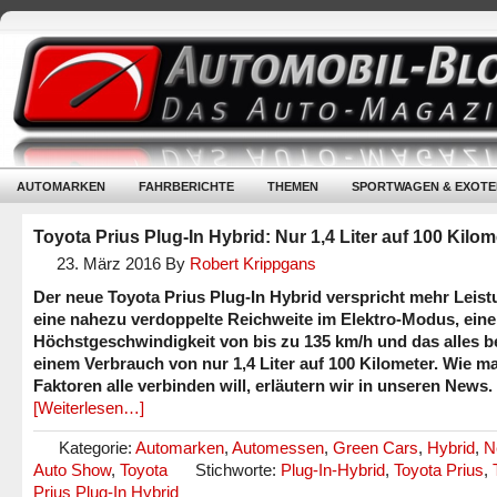
AUTOMARKEN
FAHRBERICHTE
THEMEN
SPORTWAGEN & EXOTE
Toyota Prius Plug-In Hybrid: Nur 1,4 Liter auf 100 Kilom
23. März 2016
By
Robert Krippgans
Der neue Toyota Prius Plug-In Hybrid verspricht mehr Leist
eine nahezu verdoppelte Reichweite im Elektro-Modus, eine
Höchstgeschwindigkeit von bis zu 135 km/h und das alles b
einem Verbrauch von nur 1,4 Liter auf 100 Kilometer. Wie m
Faktoren alle verbinden will, erläutern wir in unseren News.
[Weiterlesen…]
Kategorie:
Automarken
,
Automessen
,
Green Cars
,
Hybrid
,
N
Auto Show
,
Toyota
Stichworte:
Plug-In-Hybrid
,
Toyota Prius
,
Prius Plug-In Hybrid