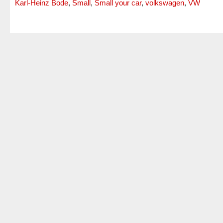
Karl-Heinz Bode
,
Small
,
Small your car
,
volkswagen
,
VW