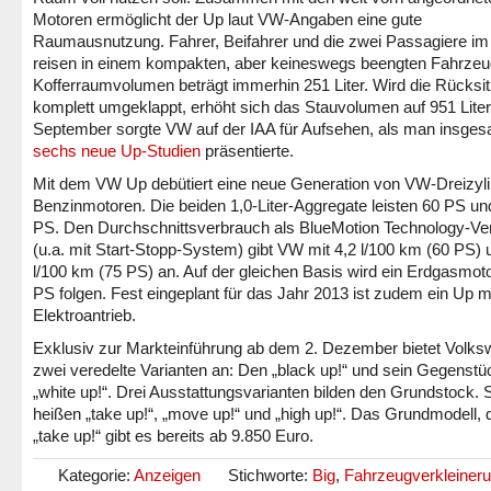
Motoren ermöglicht der Up laut VW-Angaben eine gute
Raumausnutzung. Fahrer, Beifahrer und die zwei Passagiere i
reisen in einem kompakten, aber keineswegs beengten Fahrzeu
Kofferraumvolumen beträgt immerhin 251 Liter. Wird die Rücksi
komplett umgeklappt, erhöht sich das Stauvolumen auf 951 Liter
September sorgte VW auf der IAA für Aufsehen, als man insge
sechs neue Up-Studien
präsentierte.
Mit dem VW Up debütiert eine neue Generation von VW-Dreizyli
Benzinmotoren. Die beiden 1,0-Liter-Aggregate leisten 60 PS un
PS. Den Durchschnittsverbrauch als BlueMotion Technology-Ve
(u.a. mit Start-Stopp-System) gibt VW mit 4,2 l/100 km (60 PS) 
l/100 km (75 PS) an. Auf der gleichen Basis wird ein Erdgasmoto
PS folgen. Fest eingeplant für das Jahr 2013 ist zudem ein Up m
Elektroantrieb.
Exklusiv zur Markteinführung ab dem 2. Dezember bietet Volk
zwei veredelte Varianten an: Den „black up!“ und sein Gegenstü
„white up!“. Drei Ausstattungsvarianten bilden den Grundstock. 
heißen „take up!“, „move up!“ und „high up!“. Das Grundmodell,
„take up!“ gibt es bereits ab 9.850 Euro.
Kategorie:
Anzeigen
Stichworte:
Big
,
Fahrzeugverkleiner