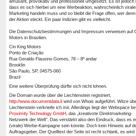
amüsant, provokativ und professionell umgesetzt. Es ist jedoch k
dass es sich hierbei um eine Werbeaktion, wahrscheinlich virale
Marketing handeln muss und so bleibt die Frage offen, wer denn 
der Aktion steckt. Ein paar Indizien gibt es vielleicht.
Die Datenschutzbestimmungen und Impressum verweisen auf C
Motors in Brasilien.
Cin King Motors
Ponto de Criação
Rua Geraldo Flausino Gomes, 78 – 8º andar
Brooklin
São Paulo, SP, 04575-060
Brazil
Eine weitere Überprüfung dürfte sich nicht lohnen.
Die Domain wurde über die Liechtenstein registriert,
http://www.documentdata.li
wird von Whois aufgeführt. Witze üb
Liechtenstein verkneife ich mir. Allerdings liegt der Webspace be
Proximity Technology GmbH
, das „kreativste Direktmarketing-
Netzwerk der Welt“. Das verstärkt also den Eindruck, dass es e
(virale) Werbe-Kampagne sein könnte. Doch kein Hinweis auf d
Auftragsgeber. Der Quelltext der Seite ist recht schlank, es wird