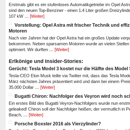
Erstmals gibt es ein stufenloses Automatikgetriebe im Opel Astr
sind den neuen Top-Benziner - einen 1.4 Liter großen Dreizylinde
107 kW …
[Weiter]
Vorstellung: Opel Astra mit frischer Technik und effi
Motoren
Nach vier Jahren hat der Opel Astra hat ein großes Update verp
bekommen. Neben sparsamen Motoren wurde an vielen Stellen
optimiert. Wir durften …
[Weiter]
Erlkönige und Insider-Stories:
Gerücht: Tesla Model 3 kostet nur die Hälfte des Model
Tesla-CEO Elon Musk teilte via Twitter mit, dass das Tesla Mode
März nächsten Jahres präsentiert wird und dann bei einem Prei
35.000 Dollar …
[Weiter]
Bugatti Chiron: Nachfolger des Veyron wird noch sc
Ein erstes Bild des Bugatti Veyron-Nachfolgers wurde nun erstm
geleaked! Chiron soll der Nachfolger heißen, der vermutlich in P
Beach, …
[Weiter]
Porsche Boxster 2016 als Vierzylinder?