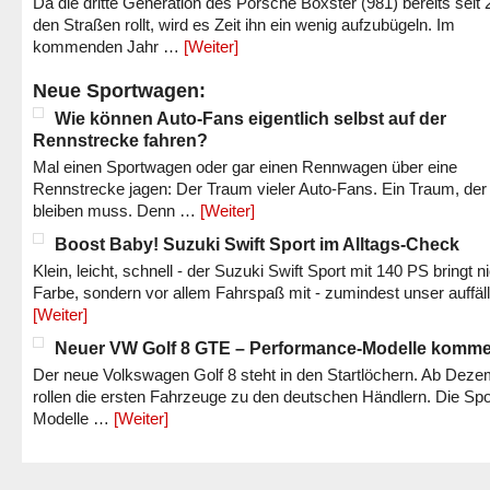
Da die dritte Generation des Porsche Boxster (981) bereits seit 
den Straßen rollt, wird es Zeit ihn ein wenig aufzubügeln. Im
kommenden Jahr …
[Weiter]
Neue Sportwagen:
Wie können Auto-Fans eigentlich selbst auf der
Rennstrecke fahren?
Mal einen Sportwagen oder gar einen Rennwagen über eine
Rennstrecke jagen: Der Traum vieler Auto-Fans. Ein Traum, der
bleiben muss. Denn …
[Weiter]
Boost Baby! Suzuki Swift Sport im Alltags-Check
Klein, leicht, schnell - der Suzuki Swift Sport mit 140 PS bringt n
Farbe, sondern vor allem Fahrspaß mit - zumindest unser auffäl
[Weiter]
Neuer VW Golf 8 GTE – Performance-Modelle komm
Der neue Volkswagen Golf 8 steht in den Startlöchern. Ab Dez
rollen die ersten Fahrzeuge zu den deutschen Händlern. Die Spo
Modelle …
[Weiter]