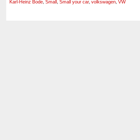
Karl-Heinz Bode
,
Small
,
Small your car
,
volkswagen
,
VW