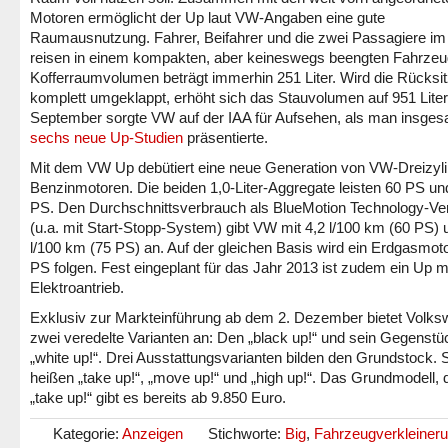
Motoren ermöglicht der Up laut VW-Angaben eine gute
Raumausnutzung. Fahrer, Beifahrer und die zwei Passagiere i
reisen in einem kompakten, aber keineswegs beengten Fahrzeu
Kofferraumvolumen beträgt immerhin 251 Liter. Wird die Rücksi
komplett umgeklappt, erhöht sich das Stauvolumen auf 951 Liter
September sorgte VW auf der IAA für Aufsehen, als man insge
sechs neue Up-Studien
präsentierte.
Mit dem VW Up debütiert eine neue Generation von VW-Dreizyli
Benzinmotoren. Die beiden 1,0-Liter-Aggregate leisten 60 PS un
PS. Den Durchschnittsverbrauch als BlueMotion Technology-Ve
(u.a. mit Start-Stopp-System) gibt VW mit 4,2 l/100 km (60 PS) 
l/100 km (75 PS) an. Auf der gleichen Basis wird ein Erdgasmoto
PS folgen. Fest eingeplant für das Jahr 2013 ist zudem ein Up m
Elektroantrieb.
Exklusiv zur Markteinführung ab dem 2. Dezember bietet Volk
zwei veredelte Varianten an: Den „black up!“ und sein Gegenstü
„white up!“. Drei Ausstattungsvarianten bilden den Grundstock. 
heißen „take up!“, „move up!“ und „high up!“. Das Grundmodell,
„take up!“ gibt es bereits ab 9.850 Euro.
Kategorie:
Anzeigen
Stichworte:
Big
,
Fahrzeugverkleiner