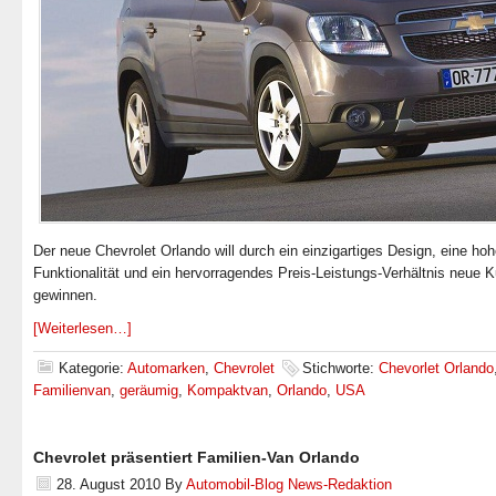
Der neue Chevrolet Orlando will durch ein einzigartiges Design, eine ho
Funktionalität und ein hervorragendes Preis-Leistungs-Verhältnis neue 
gewinnen.
[Weiterlesen…]
Kategorie:
Automarken
,
Chevrolet
Stichworte:
Chevorlet Orlando
Familienvan
,
geräumig
,
Kompaktvan
,
Orlando
,
USA
Chevrolet präsentiert Familien-Van Orlando
28. August 2010
By
Automobil-Blog News-Redaktion