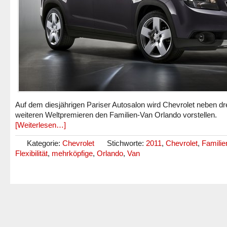
Auf dem diesjährigen Pariser Autosalon wird Chevrolet neben dr
weiteren Weltpremieren den Familien-Van Orlando vorstellen.
[Weiterlesen…]
Kategorie:
Chevrolet
Stichworte:
2011
,
Chevrolet
,
Familie
Flexibilität
,
mehrköpfige
,
Orlando
,
Van