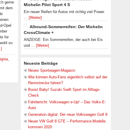
uch gerne
Michelin Pilot Sport 4 S
 mit dem
Ein neuer Reifen für Autos mit richtig viel Power.
bi
…
[Weiter]
einen
ad-Opel
Allround-Sommerreifen: Der Michelin
ember
CrossClimate +
te für
ANZEIGE: Ein Sommerreifen, der auch bei Eis
wohl so
und …
[Weiter]
…]
ignia
,
Neueste Beiträge
Neues Sportwagen-Magazin
Wie können Auto-Fans eigentlich selbst auf der
Rennstrecke fahren?
Boost Baby! Suzuki Swift Sport im Alltags-
Check
Fahrbericht: Volkswagen e-Up! – Das Volks-E-
Auto
Generation digital: Der neue Volkswagen Golf 8
Neuer VW Golf 8 GTE – Performance-Modelle
kommen 2020