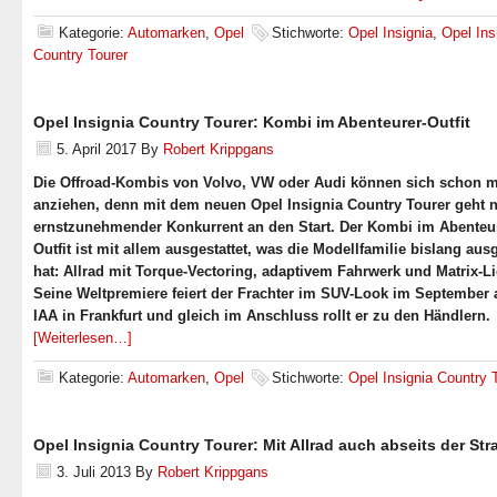
Kategorie:
Automarken
,
Opel
Stichworte:
Opel Insignia
,
Opel Ins
Country Tourer
Opel Insignia Country Tourer: Kombi im Abenteurer-Outfit
5. April 2017
By
Robert Krippgans
Die Offroad-Kombis von Volvo, VW oder Audi können sich schon 
anziehen, denn mit dem neuen Opel Insignia Country Tourer geht 
ernstzunehmender Konkurrent an den Start. Der Kombi im Abenteu
Outfit ist mit allem ausgestattet, was die Modellfamilie bislang au
hat: Allrad mit Torque-Vectoring, adaptivem Fahrwerk und Matrix-Li
Seine Weltpremiere feiert der Frachter im SUV-Look im September 
IAA in Frankfurt und gleich im Anschluss rollt er zu den Händlern.
[Weiterlesen…]
Kategorie:
Automarken
,
Opel
Stichworte:
Opel Insignia Country 
Opel Insignia Country Tourer: Mit Allrad auch abseits der Str
3. Juli 2013
By
Robert Krippgans