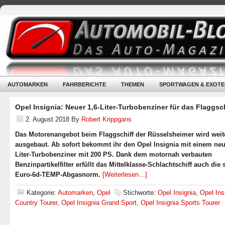
AUTOMARKEN
FAHRBERICHTE
THEMEN
SPORTWAGEN & EXOTE
Opel Insignia: Neuer 1,6-Liter-Turbobenziner für das Flaggsch
2. August 2018
By
Robert Krippgans
Das Motorenangebot beim Flaggschiff der Rüsselsheimer wird weit
ausgebaut. Ab sofort bekommt ihr den Opel Insignia mit einem neu
Liter-Turbobenziner mit 200 PS. Dank dem motornah verbauten
Benzinpartikelfilter erfüllt das Mittelklasse-Schlachtschiff auch die 
Euro-6d-TEMP-Abgasnorm.
[Weiterlesen…]
Kategorie:
Automarken
,
Opel
Stichworte:
Opel Insignia
,
Opel Ins
Country Tourer
,
Opel Insignia Grand Sport
,
Opel Insignia Sports Tourer