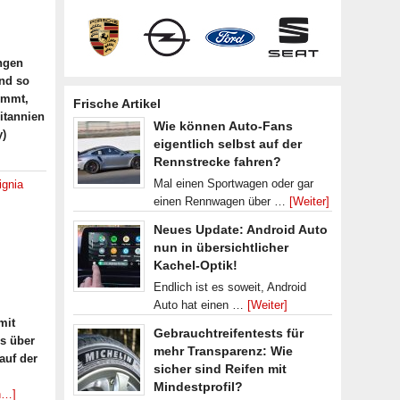
ngen
und so
ommt,
Frische Artikel
ritannien
Wie können Auto-Fans
)
eigentlich selbst auf der
Rennstrecke fahren?
Mal einen Sportwagen oder gar
ignia
einen Rennwagen über …
[Weiter]
Neues Update: Android Auto
nun in übersichtlicher
Kachel-Optik!
Endlich ist es soweit, Android
Auto hat einen …
[Weiter]
mit
Gebrauchtreifentests für
es über
mehr Transparenz: Wie
auf der
sicher sind Reifen mit
Mindestprofil?
n…]