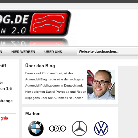
N
HIER WERBEN
ÜBER UNS
iff
Über das Blog
Bereits seit 2006 am Start, ist das
Automobil-Blog heute eine der wichtigsten
er
Automobil-Publikationen in Deutschland.
en 1,6-
Hier berichten Daniel Przygoda und Robert
Krippgans über alle Automobil-Neuheiten.
strenge
Marken
ignia