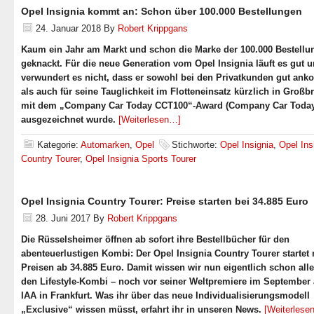
Opel Insignia kommt an: Schon über 100.000 Bestellungen
24. Januar 2018
By
Robert Krippgans
Kaum ein Jahr am Markt und schon die Marke der 100.000 Bestellu
geknackt. Für die neue Generation vom Opel Insignia läuft es gut 
verwundert es nicht, dass er sowohl bei den Privatkunden gut ank
als auch für seine Tauglichkeit im Flotteneinsatz kürzlich in Großb
mit dem „Company Car Today CCT100“-Award (Company Car Today
ausgezeichnet wurde.
[Weiterlesen…]
Kategorie:
Automarken
,
Opel
Stichworte:
Opel Insignia
,
Opel Ins
Country Tourer
,
Opel Insignia Sports Tourer
Opel Insignia Country Tourer: Preise starten bei 34.885 Euro
28. Juni 2017
By
Robert Krippgans
Die Rüsselsheimer öffnen ab sofort ihre Bestellbücher für den
abenteuerlustigen Kombi: Der Opel Insignia Country Tourer startet 
Preisen ab 34.885 Euro. Damit wissen wir nun eigentlich schon all
den Lifestyle-Kombi – noch vor seiner Weltpremiere im September 
IAA in Frankfurt. Was ihr über das neue Individualisierungsmodell
„Exclusive“ wissen müsst, erfahrt ihr in unseren News.
[Weiterlese