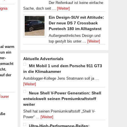
Der Reifenkauf ist keine einfache
ignia
Sache, doch seit …
[Weiter]
Ein Design-SUV mit Attitude:
Der neue DS 7 Crossback
Puretech 180 im Alltagstest
Außergewöhnliches Design und
top gestylt bis unter …
[Weiter]
mal warm
nun ein
rer-
Aktuelle Advertorials
sgemacht
Mit Mobil 1 und dem Porsche 911 GT3
cht.
in die Klimakammer
auf der
Autoblogger-Kollege Jens Stratmann soll ja …
[Weiter]
Neue Shell V-Power Generation: Shell
Tourer
entwickwelt seinen Premiumkraftstoff
weiter
Shell hat seinen Premiumkraftstoff „Shell V-
aße
Power“ …
[Weiter]
Ultra-High-Performance-Reifen: