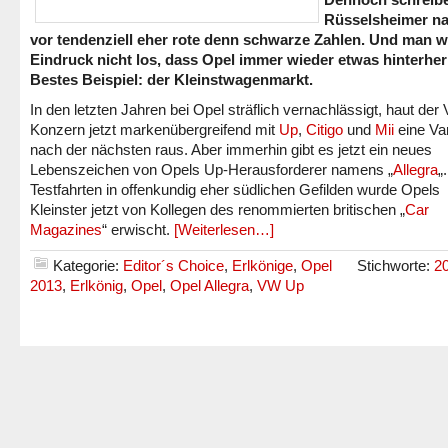
Rüsselsheimer na
vor tendenziell eher rote denn schwarze Zahlen. Und man w
Eindruck nicht los, dass Opel immer wieder etwas hinterher 
Bestes Beispiel: der Kleinstwagenmarkt.
In den letzten Jahren bei Opel sträflich vernachlässigt, haut der
Konzern jetzt markenübergreifend mit
Up
,
Citigo
und
Mii
eine Va
nach der nächsten raus. Aber immerhin gibt es jetzt ein neues
Lebenszeichen von Opels Up-Herausforderer namens „
Allegra
„
Testfahrten in offenkundig eher südlichen Gefilden wurde Opels
Kleinster jetzt von Kollegen des renommierten britischen „
Car
Magazines
“ erwischt.
[Weiterlesen…]
Kategorie:
Editor´s Choice
,
Erlkönige
,
Opel
Stichworte:
2
2013
,
Erlkönig
,
Opel
,
Opel Allegra
,
VW Up