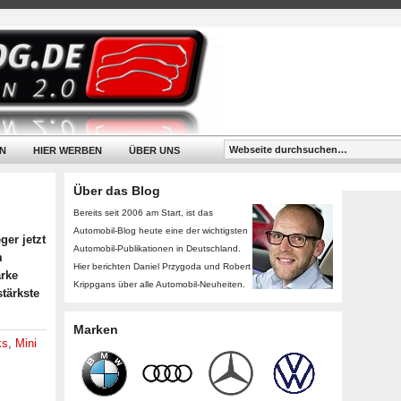
N
HIER WERBEN
ÜBER UNS
Über das Blog
Bereits seit 2006 am Start, ist das
Automobil-Blog heute eine der wichtigsten
er jetzt
Automobil-Publikationen in Deutschland.
m
Hier berichten Daniel Przygoda und Robert
rke
Krippgans über alle Automobil-Neuheiten.
stärkste
Marken
ks
,
Mini