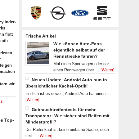
zylinder-
rks
n flott
Frische Artikel
km/h-
Wie können Auto-Fans
eigentlich selbst auf der
rksten
Rennstrecke fahren?
r
Mal einen Sportwagen oder gar
lfelgen
einen Rennwagen über …
[Weiter]
 machen
Neues Update: Android Auto nun in
tern wir
übersichtlicher Kachel-Optik!
Endlich ist es soweit, Android Auto hat einen …
[Weiter]
ks
Gebrauchtreifentests für mehr
Transparenz: Wie sicher sind Reifen mit
es Top-
Mindestprofil?
Der Reifenkauf ist keine einfache Sache, doch
seit …
[Weiter]