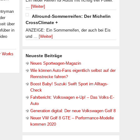
Ein neuer Reifen für Autos mit richtig viel Power.
…
[Weiter]
ntryman
Allround-Sommerreifen: Der Michelin
der
CrossClimate +
eit über
füber in
ANZEIGE: Ein Sommerreifen, der auch bei Eis
ideo
und …
[Weiter]
r Works
Neueste Beiträge
Neues Sportwagen-Magazin
Wie können Auto-Fans eigentlich selbst auf der
Rennstrecke fahren?
Boost Baby! Suzuki Swift Sport im Alltags-
Check
Fahrbericht: Volkswagen e-Up! – Das Volks-E-
Auto
Generation digital: Der neue Volkswagen Golf 8
Neuer VW Golf 8 GTE – Performance-Modelle
kommen 2020