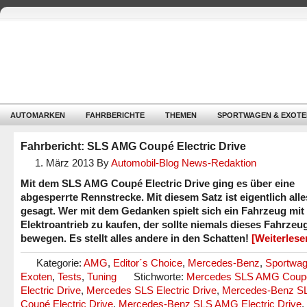
AUTOMARKEN
FAHRBERICHTE
THEMEN
SPORTWAGEN & EXOTE
Fahrbericht: SLS AMG Coupé Electric Drive
1. März 2013
By
Automobil-Blog News-Redaktion
Mit dem SLS AMG Coupé Electric Drive ging es über eine
abgesperrte Rennstrecke. Mit diesem Satz ist eigentlich alle
gesagt. Wer mit dem Gedanken spielt sich ein Fahrzeug mit
Elektroantrieb zu kaufen, der sollte niemals dieses Fahrzeu
bewegen. Es stellt alles andere in den Schatten!
[Weiterles
Kategorie:
AMG
,
Editor´s Choice
,
Mercedes-Benz
,
Sportwa
Exoten
,
Tests
,
Tuning
Stichworte:
Mercedes SLS AMG Coup
Electric Drive
,
Mercedes SLS Electric Drive
,
Mercedes-Benz 
Coupé Electric Drive
,
Mercedes-Benz SLS AMG Electric Drive
,