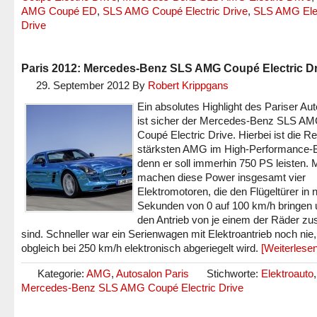
AMG Coupé ED
,
SLS AMG Coupé Electric Drive
,
SLS AMG Elec
Drive
Paris 2012: Mercedes-Benz SLS AMG Coupé Electric Dr
29. September 2012
By
Robert Krippgans
Ein absolutes Highlight des Pariser Au
ist sicher der Mercedes-Benz SLS A
Coupé Electric Drive. Hierbei ist die 
stärksten AMG im High-Performance-B
denn er soll immerhin 750 PS leisten. 
machen diese Power insgesamt vier
Elektromotoren, die den Flügeltürer in n
Sekunden von 0 auf 100 km/h bringen 
den Antrieb von je einem der Räder zu
sind. Schneller war ein Serienwagen mit Elektroantrieb noch nie,
obgleich bei 250 km/h elektronisch abgeriegelt wird.
[Weiterlese
Kategorie:
AMG
,
Autosalon Paris
Stichworte:
Elektroauto
,
Mercedes-Benz SLS AMG Coupé Electric Drive