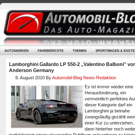
AUTOMARKEN
FAHRBERICHTE
THEMEN
SPORTWAGEN & EXOTE
Lamborghini Gallardo LP 550-2 „Valentino Balboni“ vo
Anderson Germany
8. August 2010
By
Automobil-Blog News-Redaktion
Es ist immer wieder eine
Herausforderung, ein
vermeintlich perfektes Au
dieser Kategorie darf ein
Lamborghini ja beinahe
zwangsläufig gezählt wer
einer Kur zu unterziehen
dann hinterher noch weite
perfektioniert einem staunenden Publikum präsentieren zu könn