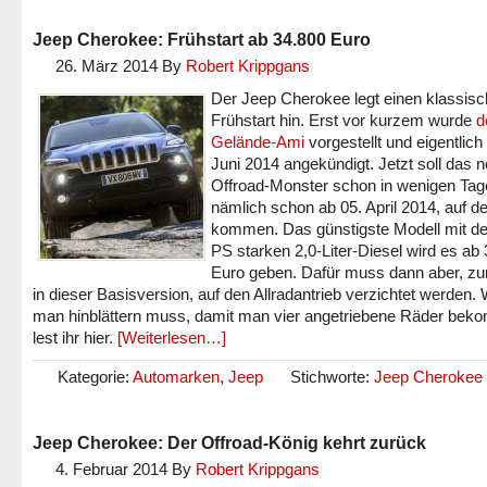
Jeep Cherokee: Frühstart ab 34.800 Euro
26. März 2014
By
Robert Krippgans
Der Jeep Cherokee legt einen klassis
Frühstart hin. Erst vor kurzem wurde
d
Gelände-Ami
vorgestellt und eigentlich 
Juni 2014 angekündigt. Jetzt soll das 
Offroad-Monster schon in wenigen Tag
nämlich schon ab 05. April 2014, auf d
kommen. Das günstigste Modell mit d
PS starken 2,0-Liter-Diesel wird es ab
Euro geben. Dafür muss dann aber, z
in dieser Basisversion, auf den Allradantrieb verzichtet werden.
man hinblättern muss, damit man vier angetriebene Räder bek
lest ihr hier.
[Weiterlesen…]
Kategorie:
Automarken
,
Jeep
Stichworte:
Jeep Cherokee
Jeep Cherokee: Der Offroad-König kehrt zurück
4. Februar 2014
By
Robert Krippgans