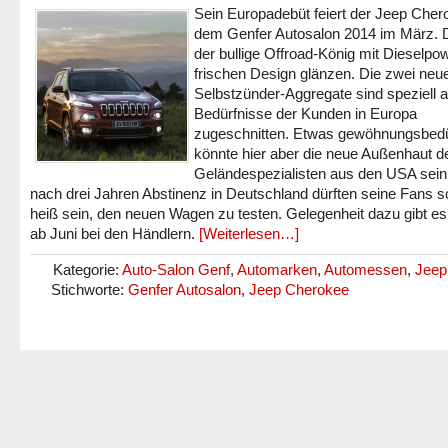
Sein Europadebüt feiert der Jeep Cher
dem Genfer Autosalon 2014 im März. Do
der bullige Offroad-König mit Dieselpo
frischen Design glänzen. Die zwei neu
Selbstzünder-Aggregate sind speziell a
Bedürfnisse der Kunden in Europa
zugeschnitten. Etwas gewöhnungsbedü
könnte hier aber die neue Außenhaut d
Geländespezialisten aus den USA sein
nach drei Jahren Abstinenz in Deutschland dürften seine Fans 
heiß sein, den neuen Wagen zu testen. Gelegenheit dazu gibt e
ab Juni bei den Händlern.
[Weiterlesen…]
Kategorie:
Auto-Salon Genf
,
Automarken
,
Automessen
,
Jeep
Stichworte:
Genfer Autosalon
,
Jeep Cherokee