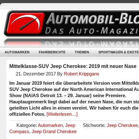
AUTOMARKEN
FAHRBERICHTE
THEMEN
SPORTWAGEN & EXOTE
Mittelklasse-SUV Jeep Cherokee: 2019 mit neuer Nase
21. Dezember 2017
By
Robert Krippgans
Im Januar 2019 feiert die überarbeitete Version vom Mittelkl
SUV Jeep Cherokee auf der North American International A
Show (NAIAS Detroit 13. – 29. Januar) seine Premiere.
Hauptaugenmerk liegt dabei auf der neuen Nase, die nun st
geteilten Licht alles in einem vereint. Wir haben für euch die
offiziellen Fotos.
[Weiterlesen…]
Kategorie:
Automarken
,
Jeep
Stichworte:
Jeep Cherokee
Compass
,
Jeep Grand Cherokee