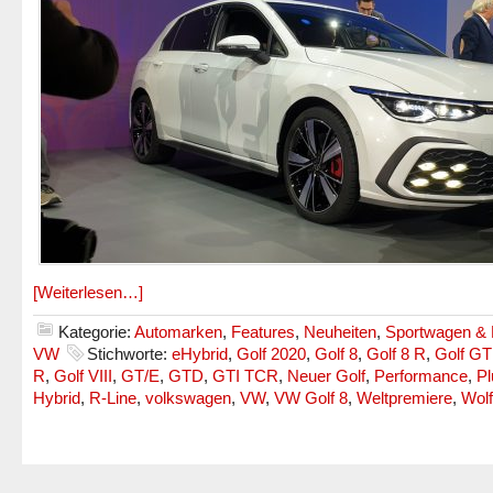
[Weiterlesen…]
Kategorie:
Automarken
,
Features
,
Neuheiten
,
Sportwagen & 
VW
Stichworte:
eHybrid
,
Golf 2020
,
Golf 8
,
Golf 8 R
,
Golf GT
R
,
Golf VIII
,
GT/E
,
GTD
,
GTI TCR
,
Neuer Golf
,
Performance
,
Pl
Hybrid
,
R-Line
,
volkswagen
,
VW
,
VW Golf 8
,
Weltpremiere
,
Wol