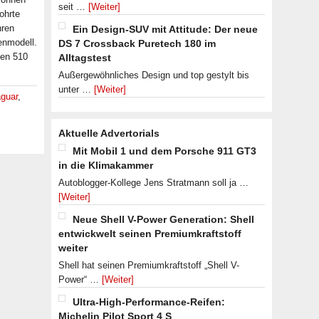
seit …
[Weiter]
ohrte
hren
Ein Design-SUV mit Attitude: Der neue
enmodell.
DS 7 Crossback Puretech 180 im
hen 510
Alltagstest
Außergewöhnliches Design und top gestylt bis
unter …
[Weiter]
guar
,
Aktuelle Advertorials
Mit Mobil 1 und dem Porsche 911 GT3
in die Klimakammer
Autoblogger-Kollege Jens Stratmann soll ja …
[Weiter]
Neue Shell V-Power Generation: Shell
entwickwelt seinen Premiumkraftstoff
weiter
Shell hat seinen Premiumkraftstoff „Shell V-
Power“ …
[Weiter]
Ultra-High-Performance-Reifen:
Michelin Pilot Sport 4 S