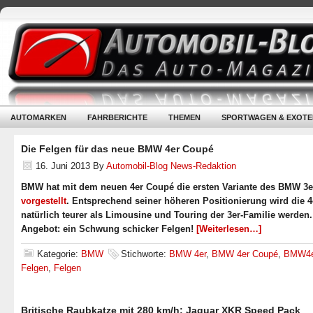
AUTOMARKEN
FAHRBERICHTE
THEMEN
SPORTWAGEN & EXOTE
Die Felgen für das neue BMW 4er Coupé
16. Juni 2013
By
Automobil-Blog News-Redaktion
BMW hat mit dem neuen 4er Coupé die ersten Variante des BMW 3e
vorgestellt
. Entsprechend seiner höheren Positionierung wird die 4
natürlich teurer als Limousine und Touring der 3er-Familie werden.
Angebot: ein Schwung schicker Felgen!
[Weiterlesen…]
Kategorie:
BMW
Stichworte:
BMW 4er
,
BMW 4er Coupé
,
BMW4e
Felgen
,
Felgen
Britische Raubkatze mit 280 km/h: Jaguar XKR Speed Pack