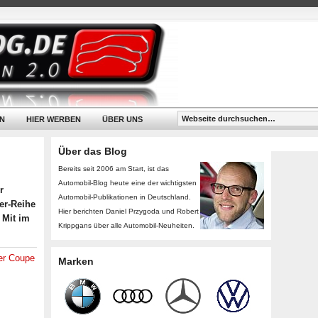
N
HIER WERBEN
ÜBER UNS
Über das Blog
Bereits seit 2006 am Start, ist das
Automobil-Blog heute eine der wichtigsten
r
Automobil-Publikationen in Deutschland.
er-Reihe
Hier berichten Daniel Przygoda und Robert
 Mit im
Krippgans über alle Automobil-Neuheiten.
r Coupe
Marken