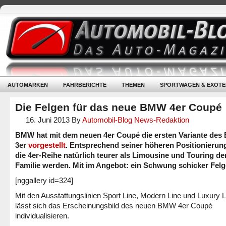
AUTOMARKEN
FAHRBERICHTE
THEMEN
SPORTWAGEN & EXOTE
Die Felgen für das neue BMW 4er Coupé
16. Juni 2013
By
Automobil-Blog News-Redaktion
BMW hat mit dem neuen 4er Coupé die ersten Variante de
3er
vorgestellt
. Entsprechend seiner höheren Positionierun
die 4er-Reihe natürlich teurer als Limousine und Touring der
Familie werden. Mit im Angebot: ein Schwung schicker Felg
[nggallery id=324]
Mit den Ausstattungslinien Sport Line, Modern Line und Luxury L
lässt sich das Erscheinungsbild des neuen BMW 4er Coupé
individualisieren.