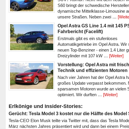
S60 bringt der schwedische Hersteller
dynamische Mittelklasse-Limousine a
unsere Straßen. Neben zwei …
[Weite
Opel Astra GS Line 1.4 mit 145 P
Fahrbericht (Facelift)
Erstmals gibt es ein stufenloses
Automatikgetriebe im Opel Astra. Wir 
neuen Top-Benziner - einen 1.4 Liter 
Dreizylinder mit 107 kW …
[Weiter]
Vorstellung: Opel Astra mit frisc
Technik und effizienten Motoren
Nach vier Jahren hat der Opel Astra h
großes Update verpasst bekommen.
sparsamen Motoren wurde an vielen S
optimiert. Wir durften …
[Weiter]
Erlkönige und Insider-Stories:
Gerücht: Tesla Model 3 kostet nur die Hälfte des Model
Tesla-CEO Elon Musk teilte via Twitter mit, dass das Tesla Mode
März nächsten Jahres präsentiert wird und dann bei einem Prei