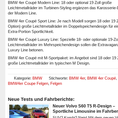
BMW 4er Coupé Modern Line: 18 oder optional 19 Zoll große
Leichtmetallräder im Turbinen-Styling ergänzen das Karosserie
der Modern Line.
BMW 4er Coupé Sport Line: Je nach Modell sorgen 18 oder 19 Zo
Option) große Leichtmetallräder im Doppelspeichendesign für ei
Extra-Portion Sportlichkeit.
BMW 4er Coupé Luxury Line: Spezielle 18- oder optionale 19-Zol
Leichtmetallräder im Mehrspeichendesign sollen die Extravagan
Luxury Line betonen.
BMW 4er Coupé mit M-Sportpaket: im Angebot sind 18 oder 19 Z
große Leichtmetallräder im typischen M Design.
Kategorie:
BMW
Stichworte:
BMW 4er
,
BMW 4er Coupé
,
BMW4er Coupe Felgen
,
Felgen
Neue Tests und Fahrberichte:
Neuer Volvo S60 T5 R-Design –
Sportliche Limousine im Fahrber
SUV? Kombi? Nein! Mit dem neuen V