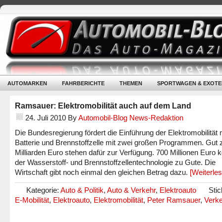
AUTOMARKEN
FAHRBERICHTE
THEMEN
SPORTWAGEN & EXOTE
Ramsauer: Elektromobilität auch auf dem Land
24. Juli 2010
By
Automobil-Blog News-Redaktion
Die Bundesregierung fördert die Einführung der Elektromobilität 
Batterie und Brennstoffzelle mit zwei großen Programmen. Gut 
Milliarden Euro stehen dafür zur Verfügung. 700 Millionen Eur
der Wasserstoff- und Brennstoffzellentechnologie zu Gute. Die
Wirtschaft gibt noch einmal den gleichen Betrag dazu.
[Weiterle
Kategorie:
Auto & Politik
,
Auto & Verkehr
,
Elektroauto
Stic
E-Mobilität
,
Elektroauto
,
Elektromobilität
,
Peter Ramsauer
,
Verk