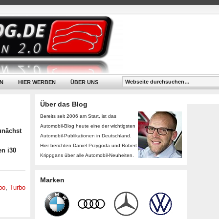
N
HIER WERBEN
ÜBER UNS
Über das Blog
Bereits seit 2006 am Start, ist das
Automobil-Blog heute eine der wichtigsten
unächst
Automobil-Publikationen in Deutschland.
Hier berichten Daniel Przygoda und Robert
en i30
Krippgans über alle Automobil-Neuheiten.
Marken
bo
,
Turbo