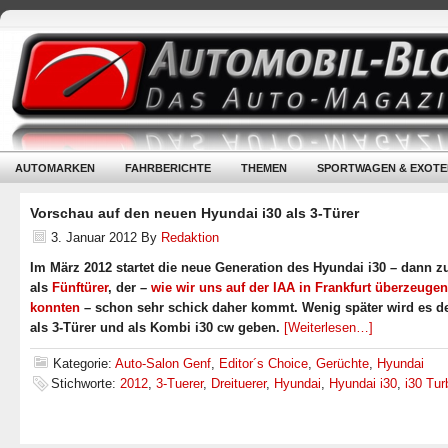
AUTOMARKEN
FAHRBERICHTE
THEMEN
SPORTWAGEN & EXOTE
Vorschau auf den neuen Hyundai i30 als 3-Türer
3. Januar 2012
By
Redaktion
Im März 2012 startet die neue Generation des Hyundai i30 – dann z
als
Fünftürer
, der –
wie wir uns auf der IAA in Frankfurt überzeugen
konnten
– schon sehr schick daher kommt. Wenig später wird es d
als 3-Türer und als Kombi i30 cw geben.
[Weiterlesen…]
Kategorie:
Auto-Salon Genf
,
Editor´s Choice
,
Gerüchte
,
Hyundai
Stichworte:
2012
,
3-Tuerer
,
Dreituerer
,
Hyundai
,
Hyundai i30
,
i30 Tur