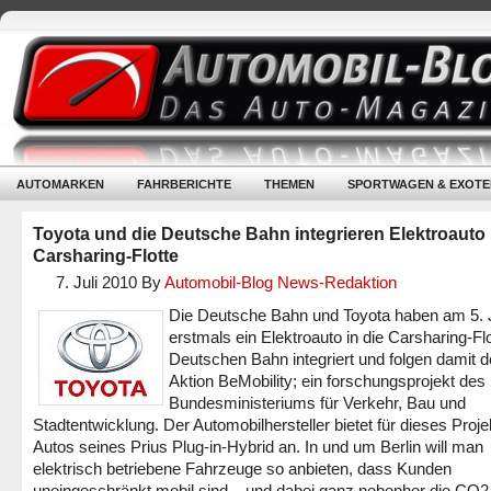
AUTOMARKEN
FAHRBERICHTE
THEMEN
SPORTWAGEN & EXOTE
Toyota und die Deutsche Bahn integrieren Elektroauto 
Carsharing-Flotte
7. Juli 2010
By
Automobil-Blog News-Redaktion
Die Deutsche Bahn und Toyota haben am 5. J
erstmals ein Elektroauto in die Carsharing-Flo
Deutschen Bahn integriert und folgen damit d
Aktion BeMobility; ein forschungsprojekt des
Bundesministeriums für Verkehr, Bau und
Stadtentwicklung. Der Automobilhersteller bietet für dieses Proje
Autos seines Prius Plug-in-Hybrid an. In und um Berlin will man
elektrisch betriebene Fahrzeuge so anbieten, dass Kunden
uneingeschränkt mobil sind – und dabei ganz nebenher die CO2