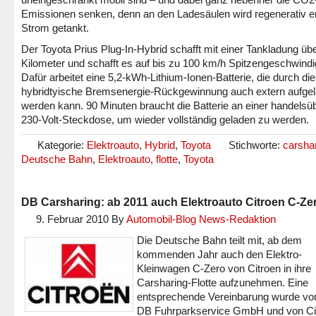
Emissionen senken, denn an den Ladesäulen wird regenerativ e
Strom getankt.
Der Toyota Prius Plug-In-Hybrid schafft mit einer Tankladung üb
Kilometer und schafft es auf bis zu 100 km/h Spitzengeschwindig
Dafür arbeitet eine 5,2-kWh-Lithium-Ionen-Batterie, die durch die
hybridtyische Bremsenergie-Rückgewinnung auch extern aufge
werden kann. 90 Minuten braucht die Batterie an einer handelsü
230-Volt-Steckdose, um wieder vollständig geladen zu werden.
Kategorie:
Elektroauto
,
Hybrid
,
Toyota
Stichworte:
carsha
Deutsche Bahn
,
Elektroauto
,
flotte
,
Toyota
DB Carsharing: ab 2011 auch Elektroauto Citroen C-Ze
9. Februar 2010
By
Automobil-Blog News-Redaktion
Die Deutsche Bahn teilt mit, ab dem
kommenden Jahr auch den Elektro-
Kleinwagen C-Zero von Citroen in ihre
Carsharing-Flotte aufzunehmen. Eine
entsprechende Vereinbarung wurde vo
DB Fuhrparkservice GmbH und von Ci