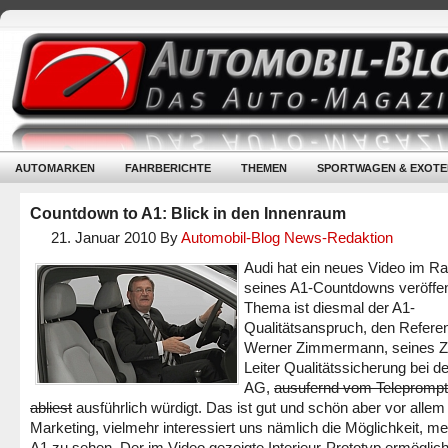
AUTOMARKEN
FAHRBERICHTE
THEMEN
SPORTWAGEN & EXOTE
Countdown to A1: Blick in den Innenraum
21. Januar 2010
By
Automobil-Blog News-Redaktion
Audi hat ein neues Video im 
seines A1-Countdowns veröffent
Thema ist diesmal der A1-
Qualitätsanspruch, den Refere
Werner Zimmermann, seines Z
Leiter Qualitätssicherung bei de
AG,
ausufernd vom Teleprompt
abliest
ausführlich würdigt. Das ist gut und schön aber vor allem
Marketing, vielmehr interessiert uns nämlich die Möglichkeit, m
A1 zu sehen. Der im Video gezeigte Interieur-Prototyp ermöglich