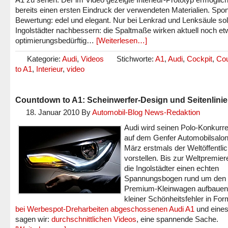
bereits einen ersten Eindruck der verwendeten Materialien. Spo
Bewertung: edel und elegant. Nur bei Lenkrad und Lenksäule soll
Ingolstädter nachbessern: die Spaltmaße wirken aktuell noch e
optimierungsbedürftig…
[Weiterlesen…]
Kategorie:
Audi
,
Videos
Stichworte:
A1
,
Audi
,
Cockpit
,
Co
to A1
,
Interieur
,
video
Countdown to A1: Scheinwerfer-Design und Seitenlinie
18. Januar 2010
By
Automobil-Blog News-Redaktion
Audi wird seinen Polo-Konkurr
auf dem Genfer Automobilsalon
März erstmals der Weltöffentlic
vorstellen. Bis zur Weltpremier
die Ingolstädter einen echten
Spannungsbogen rund um den
Premium-Kleinwagen aufbauen.
kleiner Schönheitsfehler in For
bei Werbespot-Dreharbeiten abgeschossenen Audi A1
und eines
sagen wir:
durchschnittlichen Videos
, eine spannende Sache.