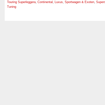
Touring Superleggera
,
Continental
,
Luxus
,
Sportwagen & Exoten
,
Super
Tuning