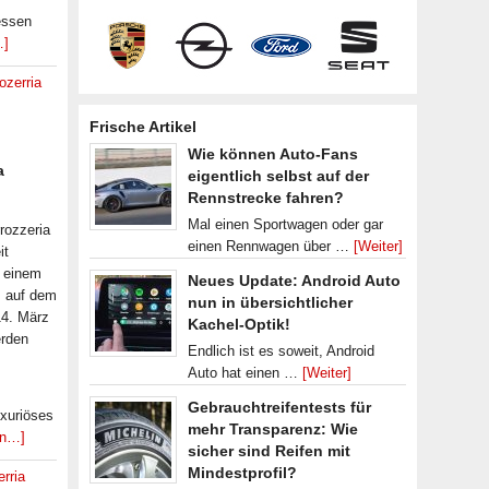
essen
…]
ozerria
Frische Artikel
Wie können Auto-Fans
a
eigentlich selbst auf der
Rennstrecke fahren?
Mal einen Sportwagen oder gar
rozzeria
einen Rennwagen über …
[Weiter]
it
 einem
Neues Update: Android Auto
s auf dem
nun in übersichtlicher
14. März
Kachel-Optik!
erden
Endlich ist es soweit, Android
Auto hat einen …
[Weiter]
Gebrauchtreifentests für
xuriöses
mehr Transparenz: Wie
en…]
sicher sind Reifen mit
Mindestprofil?
erria