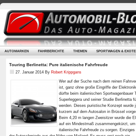
AUTOMARKEN
FAHRBERICHTE
THEMEN
SPORTWAGEN & EXOTE
Touring Berlinetta: Pure italienische Fahrfreude
27. Januar 2014
By
Robert Krippgans
Wer auf der Suche nach dem reinen Fahrve
ist, ganz ohne große Eingriffe der Elektronik
dürfte beim italienischen Sportwagenbauer 
Superleggera und seiner Studie Berlinetta f
werden. Dieses puristische Konzept wurde j
kurzem auf dem Autosalon in Brüssel vorges
Beim 4,20 m langen Zweisitzer wurde die El
auf ein Mindestmaß zusammengekürzt, um 
italienische Fahrfreude zu sorgen. Einzige
der Autoschmiede aus der Nähe von Mailand: Es muss erst noch ein