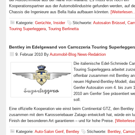
Kooperationspartner aus der Automobilindustrie gefunden werden, auf d
Chassis die Ingenieure aus Bella Italia aufbauen könnten.
[Weiterlesen
Kategorie:
Gerüchte
,
Insider
Stichworte:
Autosalon Brüssel
,
Carr
Touring Superleggera
,
Touring Berlinetta
Bentley im Edelgewand von Carrozzeria Touring Superlegger
9. Februar 2010
By
Automobil-Blog News-Redaktion
Die italienische Edel-Schmiede Car
Touring Superleggera arbeitet zurze
offenbar zusammen mit Bentley an
neuen Highend-Bentley-Modell, da
Genfer Autosalon vom 4. bis zum 
2010 am Genfer See präsentiert w
soll.
Eine offizielle Kooperation wie einst beim Continental GTZ, den Bentley
zusammen mit dem Karosseriebauer Zatago entwickelt hat, würde ein lu
Finish der besonderen Art garantieren – und für hohe Preise.
[Weiterles
Kategorie:
Auto-Salon Genf
,
Bentley
Stichworte:
Bentley
,
Carroz