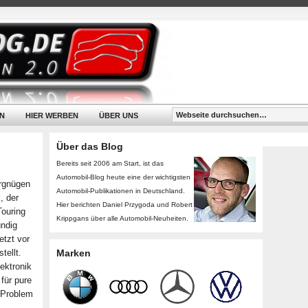
N
HIER WERBEN
ÜBER UNS
Über das Blog
Bereits seit 2006 am Start, ist das
Automobil-Blog heute eine der wichtigsten
rgnügen
Automobil-Publikationen in Deutschland.
, der
Hier berichten Daniel Przygoda und Robert
Touring
Krippgans über alle Automobil-Neuheiten.
ündig
etzt vor
tellt.
Marken
ektronik
für pure
s Problem