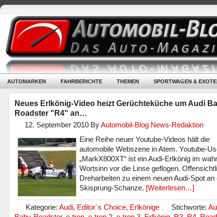
AUTOMARKEN
FAHRBERICHTE
THEMEN
SPORTWAGEN & EXOTE
Neues Erlkönig-Video heizt Gerüchteküche um Audi B
Roadster "R4" an…
12. September 2010
By
Automobil-Blog News-Redaktion
Eine Reihe neuer Youtube-Videos hält die
automobile Webszene in Atem. Youtube-Us
„MarkX800XT“ ist ein Audi-Erlkönig im wah
Wortsinn vor die Linse geflogen. Offensichtl
Dreharbeiten zu einem neuen Audi-Spot an 
Skisprung-Schanze.
[Weiterlesen…]
Kategorie:
Audi
,
Editor´s Choice
,
Erlkönige
Stichworte:
Au
Baby-Roadster
,
e-tron
,
e-tron 2
,
e-tron 3
,
Erlkönig
,
R3
,
R4
,
Road