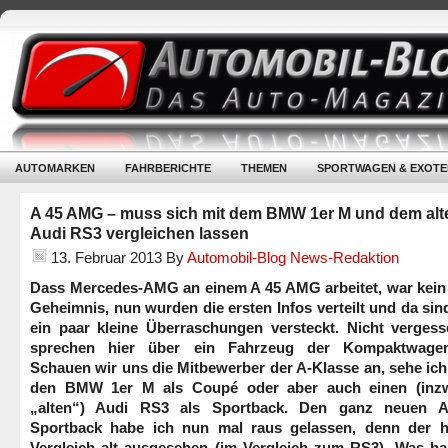
AUTOMARKEN
FAHRBERICHTE
THEMEN
SPORTWAGEN & EXOTE
A 45 AMG – muss sich mit dem BMW 1er M und dem alt
Audi RS3 vergleichen lassen
13. Februar 2013
By
Automobil-Blog News-Redaktion
Dass Mercedes-AMG an einem A 45 AMG arbeitet, war kein
Geheimnis, nun wurden die ersten Infos verteilt und da si
ein paar kleine Überraschungen versteckt. Nicht vergess
sprechen hier über ein Fahrzeug der Kompaktwagen
Schauen wir uns die Mitbewerber der A-Klasse an, sehe ich
den BMW 1er M als Coupé oder aber auch einen (inz
„alten“) Audi RS3 als Sportback. Den ganz neuen 
Sportback habe ich nun mal raus gelassen, denn der h
Vergleich alt ausgesehen (im Vergleich zum RS3). Was ha