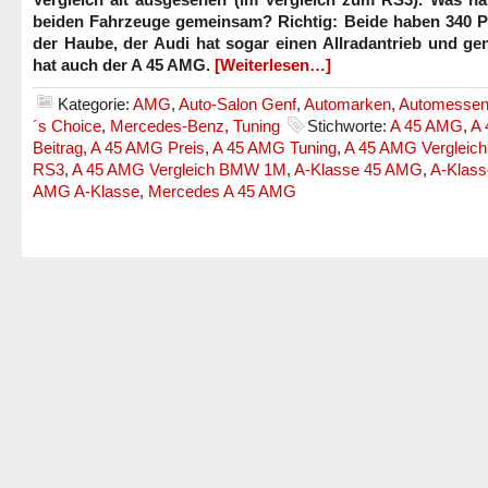
beiden Fahrzeuge gemeinsam? Richtig: Beide haben 340 P
der Haube, der Audi hat sogar einen Allradantrieb und ge
hat auch der A 45 AMG.
[Weiterlesen…]
Kategorie:
AMG
,
Auto-Salon Genf
,
Automarken
,
Automesse
´s Choice
,
Mercedes-Benz
,
Tuning
Stichworte:
A 45 AMG
,
A
Beitrag
,
A 45 AMG Preis
,
A 45 AMG Tuning
,
A 45 AMG Vergleich
RS3
,
A 45 AMG Vergleich BMW 1M
,
A-Klasse 45 AMG
,
A-Klas
AMG A-Klasse
,
Mercedes A 45 AMG