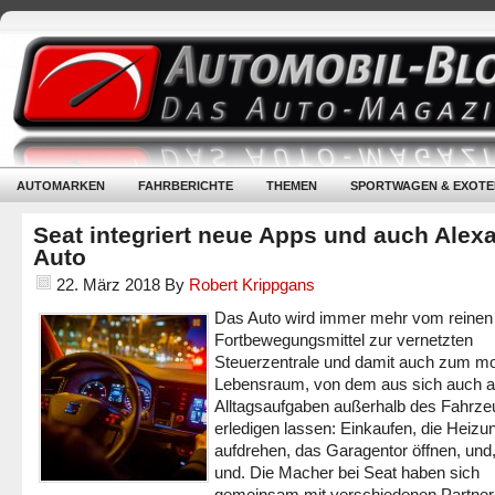
AUTOMARKEN
FAHRBERICHTE
THEMEN
SPORTWAGEN & EXOTE
Seat integriert neue Apps und auch Alexa
Auto
22. März 2018
By
Robert Krippgans
Das Auto wird immer mehr vom reinen
Fortbewegungsmittel zur vernetzten
Steuerzentrale und damit auch zum mo
Lebensraum, von dem aus sich auch 
Alltagsaufgaben außerhalb des Fahrz
erledigen lassen: Einkaufen, die Heizu
aufdrehen, das Garagentor öffnen, und,
und. Die Macher bei Seat haben sich
gemeinsam mit verschiedenen Partner