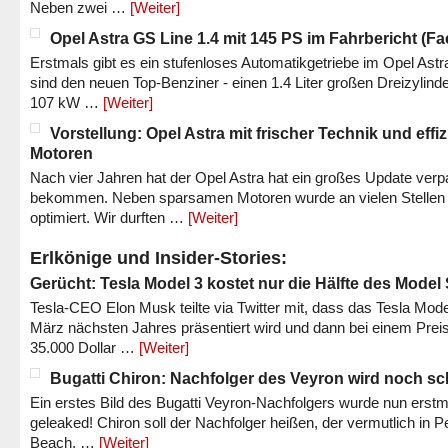
Neben zwei …
[Weiter]
Opel Astra GS Line 1.4 mit 145 PS im Fahrbericht (Fac
Erstmals gibt es ein stufenloses Automatikgetriebe im Opel Astr
sind den neuen Top-Benziner - einen 1.4 Liter großen Dreizylinde
107 kW …
[Weiter]
Vorstellung: Opel Astra mit frischer Technik und effi
Motoren
Nach vier Jahren hat der Opel Astra hat ein großes Update verp
bekommen. Neben sparsamen Motoren wurde an vielen Stellen
optimiert. Wir durften …
[Weiter]
Erlkönige und Insider-Stories:
Gerücht: Tesla Model 3 kostet nur die Hälfte des Model
Tesla-CEO Elon Musk teilte via Twitter mit, dass das Tesla Mode
März nächsten Jahres präsentiert wird und dann bei einem Prei
35.000 Dollar …
[Weiter]
Bugatti Chiron: Nachfolger des Veyron wird noch sc
Ein erstes Bild des Bugatti Veyron-Nachfolgers wurde nun erstm
geleaked! Chiron soll der Nachfolger heißen, der vermutlich in P
Beach, …
[Weiter]