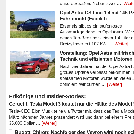
unsere Straßen. Neben zwei …
[Weite
Opel Astra GS Line 1.4 mit 145 P
Fahrbericht (Facelift)
Erstmals gibt es ein stufenloses
Automatikgetriebe im Opel Astra. Wir 
neuen Top-Benziner - einen 1.4 Liter 
Dreizylinder mit 107 kW …
[Weiter]
Vorstellung: Opel Astra mit frisc
Technik und effizienten Motoren
Nach vier Jahren hat der Opel Astra h
großes Update verpasst bekommen.
sparsamen Motoren wurde an vielen S
optimiert. Wir durften …
[Weiter]
Erlkönige und Insider-Stories:
Gerücht: Tesla Model 3 kostet nur die Hälfte des Model
Tesla-CEO Elon Musk teilte via Twitter mit, dass das Tesla Mode
März nächsten Jahres präsentiert wird und dann bei einem Prei
35.000 Dollar …
[Weiter]
Bugatti Chiron: Nachfolger des Veyron wird noch sc