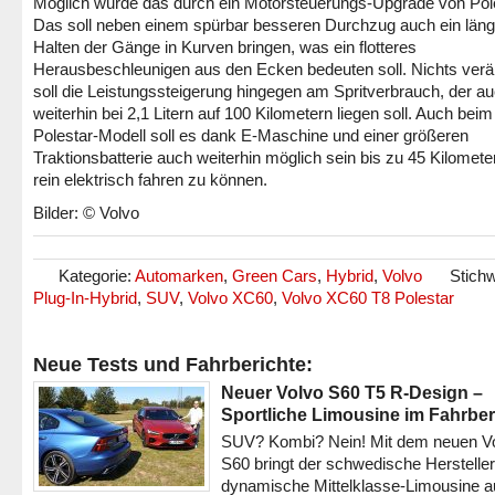
Möglich wurde das durch ein Motorsteuerungs-Upgrade von Pole
Das soll neben einem spürbar besseren Durchzug auch ein län
Halten der Gänge in Kurven bringen, was ein flotteres
Herausbeschleunigen aus den Ecken bedeuten soll. Nichts ver
soll die Leistungssteigerung hingegen am Spritverbrauch, der a
weiterhin bei 2,1 Litern auf 100 Kilometern liegen soll. Auch beim
Polestar-Modell soll es dank E-Maschine und einer größeren
Traktionsbatterie auch weiterhin möglich sein bis zu 45 Kilomete
rein elektrisch fahren zu können.
Bilder: © Volvo
Kategorie:
Automarken
,
Green Cars
,
Hybrid
,
Volvo
Stichw
Plug-In-Hybrid
,
SUV
,
Volvo XC60
,
Volvo XC60 T8 Polestar
Neue Tests und Fahrberichte:
Neuer Volvo S60 T5 R-Design –
Sportliche Limousine im Fahrber
SUV? Kombi? Nein! Mit dem neuen V
S60 bringt der schwedische Hersteller
dynamische Mittelklasse-Limousine a