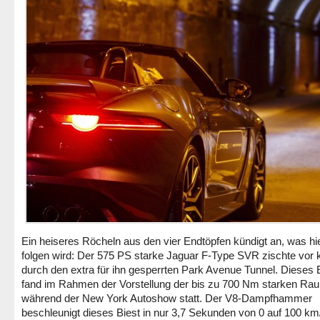
Ein heiseres Röcheln aus den vier Endtöpfen kündigt an, was hie
folgen wird: Der 575 PS starke Jaguar F-Type SVR zischte vor
durch den extra für ihn gesperrten Park Avenue Tunnel. Dieses 
fand im Rahmen der Vorstellung der bis zu 700 Nm starken Ra
während der New York Autoshow statt. Der V8-Dampfhammer
beschleunigt dieses Biest in nur 3,7 Sekunden von 0 auf 100 km