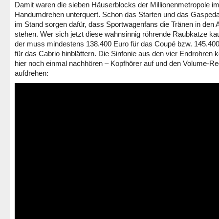
Damit waren die sieben Häuserblocks der Millionenmetropole i
Handumdrehen unterquert. Schon das Starten und das Gaspedal
im Stand sorgen dafür, dass Sportwagenfans die Tränen in den
stehen. Wer sich jetzt diese wahnsinnig röhrende Raubkatze kauf
der muss mindestens 138.400 Euro für das Coupé bzw. 145.40
für das Cabrio hinblättern. Die Sinfonie aus den vier Endrohren k
hier noch einmal nachhören – Kopfhörer auf und den Volume-Reg
aufdrehen: