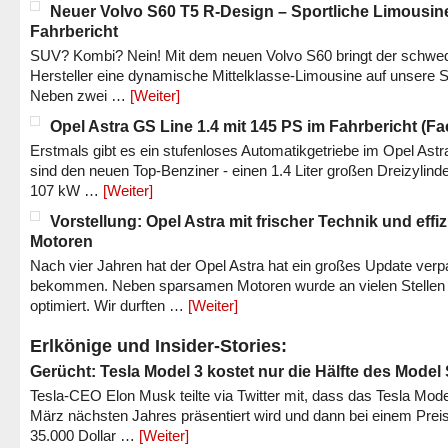
Neuer Volvo S60 T5 R-Design – Sportliche Limousin
Fahrbericht
SUV? Kombi? Nein! Mit dem neuen Volvo S60 bringt der schwe
Hersteller eine dynamische Mittelklasse-Limousine auf unsere S
Neben zwei …
[Weiter]
Opel Astra GS Line 1.4 mit 145 PS im Fahrbericht (Fac
Erstmals gibt es ein stufenloses Automatikgetriebe im Opel Astr
sind den neuen Top-Benziner - einen 1.4 Liter großen Dreizylinde
107 kW …
[Weiter]
Vorstellung: Opel Astra mit frischer Technik und effi
Motoren
Nach vier Jahren hat der Opel Astra hat ein großes Update verp
bekommen. Neben sparsamen Motoren wurde an vielen Stellen
optimiert. Wir durften …
[Weiter]
Erlkönige und Insider-Stories:
Gerücht: Tesla Model 3 kostet nur die Hälfte des Model
Tesla-CEO Elon Musk teilte via Twitter mit, dass das Tesla Mode
März nächsten Jahres präsentiert wird und dann bei einem Prei
35.000 Dollar …
[Weiter]