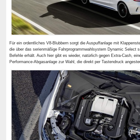
Für ein ordentliches V8-Blubbern sorgt die Auspuffanlage mit Klappenst
die über das serienmäßige Fahrprogrammwahlsystem Dynamic Select s
Befehle erhält. Auch hier gibt es wieder, natürlich gegen Extra-Cash, ein
Performance-Abgasanlage zur Wahl, die direkt per Tastendruck angesteu