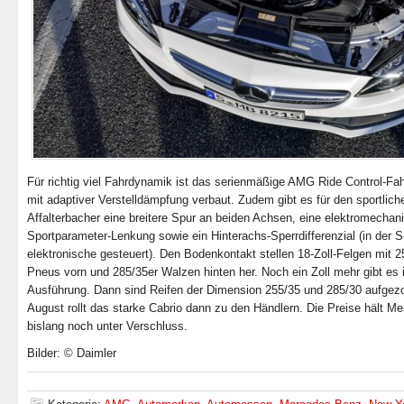
Für richtig viel Fahrdynamik ist das serienmäßige AMG Ride Control-Fa
mit adaptiver Verstelldämpfung verbaut. Zudem gibt es für den sportlich
Affalterbacher eine breitere Spur an beiden Achsen, eine elektromechan
Sportparameter-Lenkung sowie ein Hinterachs-Sperrdifferenzial (in der S
elektronische gesteuert). Den Bodenkontakt stellen 18-Zoll-Felgen mit 2
Pneus vorn und 285/35er Walzen hinten her. Noch ein Zoll mehr gibt es i
Ausführung. Dann sind Reifen der Dimension 255/35 und 285/30 aufgez
August rollt das starke Cabrio dann zu den Händlern. Die Preise hält M
bislang noch unter Verschluss.
Bilder: © Daimler