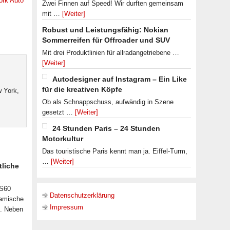
ork Auto
Zwei Finnen auf Speed! Wir durften gemeinsam
mit …
[Weiter]
Robust und Leistungsfähig: Nokian
Sommerreifen für Offroader und SUV
Mit drei Produktlinien für allradangetriebene …
[Weiter]
Autodesigner auf Instagram – Ein Like
für die kreativen Köpfe
 York,
Ob als Schnappschuss, aufwändig in Szene
gesetzt …
[Weiter]
24 Stunden Paris – 24 Stunden
Motorkultur
Das touristische Paris kennt man ja. Eiffel-Turm,
…
[Weiter]
tliche
 S60
Datenschutzerklärung
namische
Impressum
n. Neben