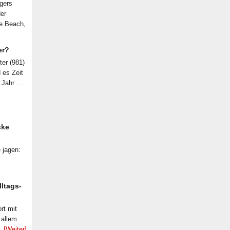
lgers
der
le Beach,
er?
ter (981)
d es Zeit
n Jahr …
cke
 jagen:
 …
lltags-
rt mit
 allem
 …
[Weiter]