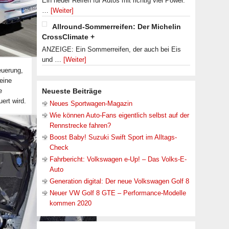
Ein neuer Reifen für Autos mit richtig viel Power.
…
[Weiter]
Allround-Sommerreifen: Der Michelin
CrossClimate +
ANZEIGE: Ein Sommerreifen, der auch bei Eis
und …
[Weiter]
euerung,
eine
e
Neueste Beiträge
ert wird.
Neues Sportwagen-Magazin
Wie können Auto-Fans eigentlich selbst auf der
Rennstrecke fahren?
Boost Baby! Suzuki Swift Sport im Alltags-
Check
Fahrbericht: Volkswagen e-Up! – Das Volks-E-
Auto
Generation digital: Der neue Volkswagen Golf 8
Neuer VW Golf 8 GTE – Performance-Modelle
kommen 2020