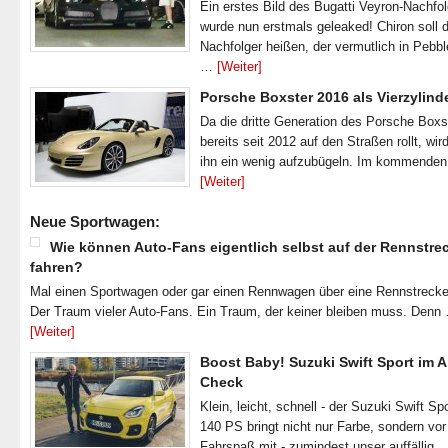
Ein erstes Bild des Bugatti Veyron-Nachfo
wurde nun erstmals geleaked! Chiron soll 
Nachfolger heißen, der vermutlich in Pebb
…
[Weiter]
Porsche Boxster 2016 als Vierzylind
Da die dritte Generation des Porsche Boxs
bereits seit 2012 auf den Straßen rollt, wir
ihn ein wenig aufzubügeln. Im kommende
[Weiter]
Neue Sportwagen:
Wie können Auto-Fans eigentlich selbst auf der Rennstre
fahren?
Mal einen Sportwagen oder gar einen Rennwagen über eine Rennstrecke
Der Traum vieler Auto-Fans. Ein Traum, der keiner bleiben muss. Denn
[Weiter]
Boost Baby! Suzuki Swift Sport im A
Check
Klein, leicht, schnell - der Suzuki Swift Spo
140 PS bringt nicht nur Farbe, sondern vor
Fahrspaß mit - zumindest unser auffällig