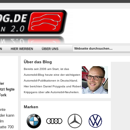
N
HIER WERBEN
ÜBER UNS
Über das Blog
Bereits seit 2006 am Start, ist das
Automobil-Blog heute eine der wichtigsten
Automobil-Publikationen in Deutschland.
der
Hier berichten Daniel Przygoda und Robert
zt fegte
Krippgans über alle Automobil-Neuheiten.
York
Marken
nnte
 der kann
 Nm
atte 700