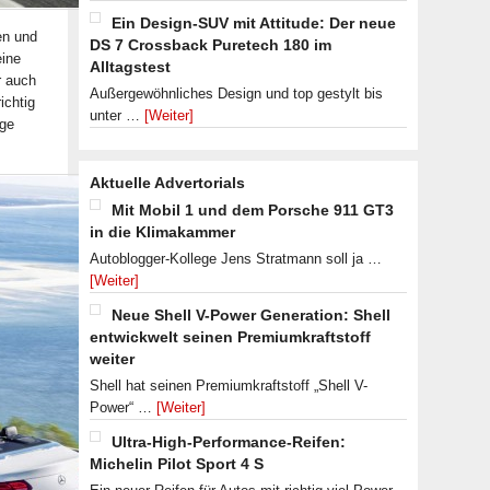
Ein Design-SUV mit Attitude: Der neue
en und
DS 7 Crossback Puretech 180 im
eine
Alltagstest
r auch
Außergewöhnliches Design und top gestylt bis
ichtig
unter …
[Weiter]
age
Aktuelle Advertorials
Mit Mobil 1 und dem Porsche 911 GT3
in die Klimakammer
Autoblogger-Kollege Jens Stratmann soll ja …
[Weiter]
Neue Shell V-Power Generation: Shell
entwickwelt seinen Premiumkraftstoff
weiter
Shell hat seinen Premiumkraftstoff „Shell V-
Power“ …
[Weiter]
Ultra-High-Performance-Reifen:
Michelin Pilot Sport 4 S