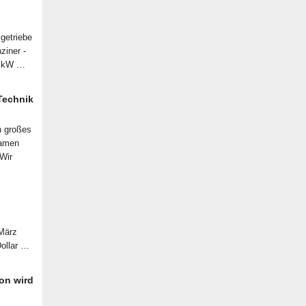
getriebe
ziner -
07 kW …
 Technik
n großes
samen
 Wir
 März
Dollar …
on wird