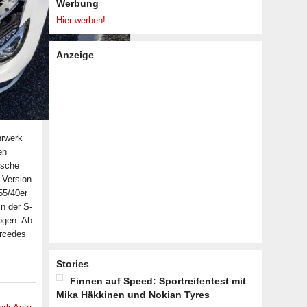
Werbung
Hier werben!
Anzeige
hrwerk
en
ische
-Version
55/40er
n der S-
ogen. Ab
ercedes
Stories
Finnen auf Speed: Sportreifentest mit
Mika Häkkinen und Nokian Tyres