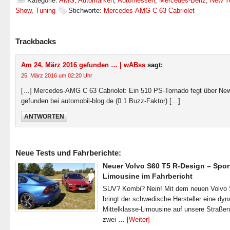
Kategorie:
AMG
,
Automarken
,
Automessen
,
Mercedes-Benz
,
New Y
Show
,
Tuning
Stichworte:
Mercedes-AMG C 63 Cabriolet
Trackbacks
Am 24. März 2016 gefunden … | wABss
sagt:
25. März 2016 um 02:20 Uhr
[…] Mercedes-AMG C 63 Cabriolet: Ein 510 PS-Tornado fegt über New
gefunden bei automobil-blog.de (0.1 Buzz-Faktor) […]
ANTWORTEN
Neue Tests und Fahrberichte:
Neuer Volvo S60 T5 R-Design – Spor
Limousine im Fahrbericht
SUV? Kombi? Nein! Mit dem neuen Volvo
bringt der schwedische Hersteller eine dy
Mittelklasse-Limousine auf unsere Straße
zwei …
[Weiter]