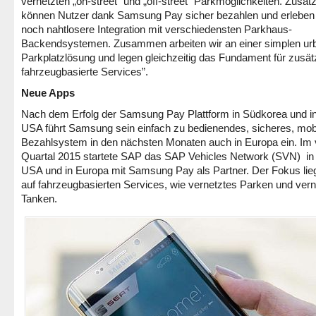
vernetzten „on-street“ und „off-street“ Parkmöglichkeiten. Zusätz
können Nutzer dank Samsung Pay sicher bezahlen und erleben 
noch nahtlosere Integration mit verschiedensten Parkhaus-
Backendsystemen. Zusammen arbeiten wir an einer simplen ur
Parkplatzlösung und legen gleichzeitig das Fundament für zusät
fahrzeugbasierte Services”.
Neue Apps
Nach dem Erfolg der Samsung Pay Plattform in Südkorea und i
USA führt Samsung sein einfach zu bedienendes, sicheres, mob
Bezahlsystem in den nächsten Monaten auch in Europa ein. Im 
Quartal 2015 startete SAP das SAP Vehicles Network (SVN) in
USA und in Europa mit Samsung Pay als Partner. Der Fokus lieg
auf fahrzeugbasierten Services, wie vernetztes Parken und vern
Tanken.