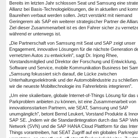
Bereits im letzten Jahr schlossen Seat und Samsung eine strat
Allianz bei Basis-Technologielösungen, die in aktuellen und k
Baureihen verbaut werden sollen. Jetzt verstärkt mit niemand
Geringerem als SAP ein weiterer strategischer Partner die Allia
Ziel dieser Zusammenarbeit ist es den Fahrer sicher zu vernetz
während er unterwegs ist.
„Die Partnerschaft von Samsung mit Seat und SAP zeigt unser
Engagement, innovative Lösungen für die nächste Generation d
vernetzten Autos zu entwickeln”, sagt Dr. Injong Rhee,
Vorstandsmitglied und Direktor der Forschung und Entwicklung,
Software und Service, mobile Kommunikation Business bei Sa
„Samsung fokussiert sich darauf, die Lücke zwischen
Unterhaltungselektronik und der Automobilindustrie zu schließe
wir die neueste Mobiltechnologie ins Fahrerlebnis integrieren”.
„Um eine skalierbare, globale Internet-of-Things Lösung für das
Parkproblem anbieten zu können, ist eine Zusammenarbeit von
innovationsstarken Partnern, wie SEAT, Samsung und SAP
unumgänglich”, betont Bernd Leukert, Vorstand Produkte & Inno
SAP SE. „Indem wir die Standardintegration durch das SAP Veh
Network (SVN) und die SAP HANA Cloud Plattform für das Intern
Things vorantreiben, hat SEAT Zugriff auf ein globales Parkregis