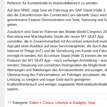
Referenz für Konnektivität im Automobilbereich zu werden.
Auf dem MWC zeigt Seat ein Fahrzeug am SAP Stand (Halle 3,
das die Zukunftsvision des Connected-Cars darstellt. Dazu wird
gemeinsame Feature-Demonstration von Seat, Samsung und 
geben.
Zusätzlich wird Seat im Rahmen des Mobile World Congress 20
Barcelona eine Machbarkeits-Studie der neuen MY SEAT App
vorstellen, die in Zusammenarbeit mit Accenture entwickelt wurd
App gibt einen Ausblick auf neue Serviceangebote, die durch da
Internet-of-Things (IoT) und die Vernetzung von Kunde und Fah
ermöglicht werden. Am Accenture Stand (Halle 2) können die n
Features der MY SEAT App – nach vorheriger Anmeldung – ausp
werden: Steuerung von vernetzten Heimgeräten die Möglichkeit
Warnungen und Mitteilungen des Armaturenbretts anzuzeigen, d
Überwachung des Fahrverhaltens um Fahrtipps anzubieten, die
Leistung zu steigern und sogar Geld durch geringeren
Kraftstoffverbrauch und weniger ungeplante Werkstattaufenthalt
sparen.
Kategorie:
Editor´s Choice
,
Lifestyle & Gadgets
,
Seat