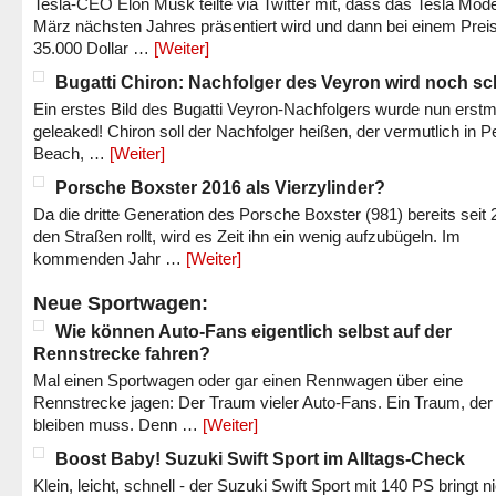
Tesla-CEO Elon Musk teilte via Twitter mit, dass das Tesla Mode
März nächsten Jahres präsentiert wird und dann bei einem Prei
35.000 Dollar …
[Weiter]
Bugatti Chiron: Nachfolger des Veyron wird noch sc
Ein erstes Bild des Bugatti Veyron-Nachfolgers wurde nun erstm
geleaked! Chiron soll der Nachfolger heißen, der vermutlich in P
Beach, …
[Weiter]
Porsche Boxster 2016 als Vierzylinder?
Da die dritte Generation des Porsche Boxster (981) bereits seit 
den Straßen rollt, wird es Zeit ihn ein wenig aufzubügeln. Im
kommenden Jahr …
[Weiter]
Neue Sportwagen:
Wie können Auto-Fans eigentlich selbst auf der
Rennstrecke fahren?
Mal einen Sportwagen oder gar einen Rennwagen über eine
Rennstrecke jagen: Der Traum vieler Auto-Fans. Ein Traum, der
bleiben muss. Denn …
[Weiter]
Boost Baby! Suzuki Swift Sport im Alltags-Check
Klein, leicht, schnell - der Suzuki Swift Sport mit 140 PS bringt n