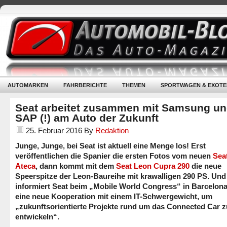
AUTOMARKEN
FAHRBERICHTE
THEMEN
SPORTWAGEN & EXOTE
Seat arbeitet zusammen mit Samsung u
SAP (!) am Auto der Zukunft
25. Februar 2016
By
Redaktion
Junge, Junge, bei Seat ist aktuell eine Menge los! Erst
veröffentlichen die Spanier die ersten Fotos vom neuen
Sea
Ateca
, dann kommt mit dem
Seat Leon Cupra 290
die neue
Speerspitze der Leon-Baureihe mit krawalligen 290 PS. Und
informiert Seat beim „Mobile World Congress“ in Barcelon
eine neue Kooperation mit einem IT-Schwergewicht, um
„zukunftsorientierte Projekte rund um das Connected Car z
entwickeln“.