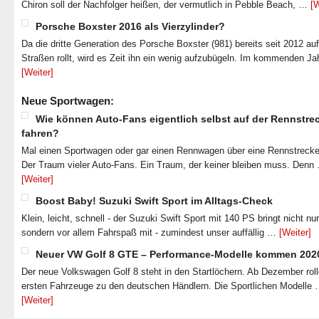
Chiron soll der Nachfolger heißen, der vermutlich in Pebble Beach, …
[W
Porsche Boxster 2016 als Vierzylinder?
Da die dritte Generation des Porsche Boxster (981) bereits seit 2012 au
Straßen rollt, wird es Zeit ihn ein wenig aufzubügeln. Im kommenden J
[Weiter]
Neue Sportwagen:
Wie können Auto-Fans eigentlich selbst auf der Rennstre
fahren?
Mal einen Sportwagen oder gar einen Rennwagen über eine Rennstrecke
Der Traum vieler Auto-Fans. Ein Traum, der keiner bleiben muss. Denn
[Weiter]
Boost Baby! Suzuki Swift Sport im Alltags-Check
Klein, leicht, schnell - der Suzuki Swift Sport mit 140 PS bringt nicht nu
sondern vor allem Fahrspaß mit - zumindest unser auffällig …
[Weiter]
Neuer VW Golf 8 GTE – Performance-Modelle kommen 202
Der neue Volkswagen Golf 8 steht in den Startlöchern. Ab Dezember roll
ersten Fahrzeuge zu den deutschen Händlern. Die Sportlichen Modelle
[Weiter]