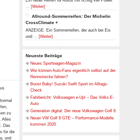
Ein neuer Reifen für Autos mit richtig viel Power.
…
[Weiter]
Allround-Sommerreifen: Der Michelin
CrossClimate +
ANZEIGE: Ein Sommerreifen, der auch bei Eis
und …
[Weiter]
Neueste Beiträge
Neues Sportwagen-Magazin
Wie können Auto-Fans eigentlich selbst auf der
Rennstrecke fahren?
Boost Baby! Suzuki Swift Sport im Alltags-
aus
Check
Fahrbericht: Volkswagen e-Up! – Das Volks-E-
 Dzemal
Auto
fen,
Generation digital: Der neue Volkswagen Golf 8
sen zu
Neuer VW Golf 8 GTE – Performance-Modelle
 Alles
kommen 2020
t. Das
s für die
ja, und