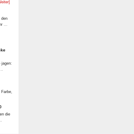
eiter]
f den
ahr …
cke
 jagen:
 …
r Farbe,
0
en die
 …