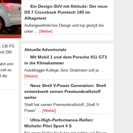
Ein Design-SUV mit Attitude: Der neue
DS 7 Crossback Puretech 180 im
Alltagstest
Außergewöhnliches Design und top gestylt bis
unter …
[Weiter]
it 136 PS
Aktuelle Advertorials
und 290
Mit Mobil 1 und dem Porsche 911 GT3
in die Klimakammer
hrt erst
soll es
Autoblogger-Kollege Jens Stratmann soll ja …
d die
[Weiter]
Neue Shell V-Power Generation: Shell
entwickwelt seinen Premiumkraftstoff
weiter
Shell hat seinen Premiumkraftstoff „Shell V-
Power“ …
[Weiter]
Ultra-High-Performance-Reifen:
Michelin Pilot Sport 4 S