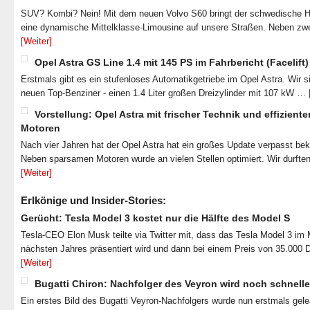
SUV? Kombi? Nein! Mit dem neuen Volvo S60 bringt der schwedische He
eine dynamische Mittelklasse-Limousine auf unsere Straßen. Neben zw
[Weiter]
Opel Astra GS Line 1.4 mit 145 PS im Fahrbericht (Facelift)
Erstmals gibt es ein stufenloses Automatikgetriebe im Opel Astra. Wir s
neuen Top-Benziner - einen 1.4 Liter großen Dreizylinder mit 107 kW …
Vorstellung: Opel Astra mit frischer Technik und effiziente
Motoren
Nach vier Jahren hat der Opel Astra hat ein großes Update verpasst b
Neben sparsamen Motoren wurde an vielen Stellen optimiert. Wir durfte
[Weiter]
Erlkönige und Insider-Stories:
Gerücht: Tesla Model 3 kostet nur die Hälfte des Model S
Tesla-CEO Elon Musk teilte via Twitter mit, dass das Tesla Model 3 im
nächsten Jahres präsentiert wird und dann bei einem Preis von 35.000 
[Weiter]
Bugatti Chiron: Nachfolger des Veyron wird noch schnelle
Ein erstes Bild des Bugatti Veyron-Nachfolgers wurde nun erstmals gel