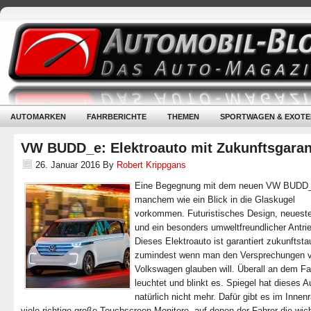
AUTOMARKEN
FAHRBERICHTE
THEMEN
SPORTWAGEN & EXOTE
VW BUDD_e: Elektroauto mit Zukunftsgaran
26. Januar 2016
By
Robert Krippgans
Eine Begegnung mit dem neuen VW BUDD_
manchem wie ein Blick in die Glaskugel
vorkommen. Futuristisches Design, neuest
und ein besonders umweltfreundlicher Antri
Dieses Elektroauto ist garantiert zukunftsta
zumindest wenn man den Versprechungen 
Volkswagen glauben will. Überall an dem F
leuchtet und blinkt es. Spiegel hat dieses A
natürlich nicht mehr. Dafür gibt es im Inne
viele richtige große Touchscreen-Monitore, auf denen der Fahrer die wic