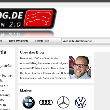
N
HIER WERBEN
ÜBER UNS
tie
Über das Blog
Bereits seit 2006 am Start, ist das
Automobil-Blog heute eine der wichtigsten
e dürfte
Automobil-Publikationen in Deutschland.
Hier berichten Daniel Przygoda und Robert
e Technik
Krippgans über alle Automobil-Neuheiten.
eb.
uglich,
von
Marken
ahrzeug
uto
nraum
htigsten