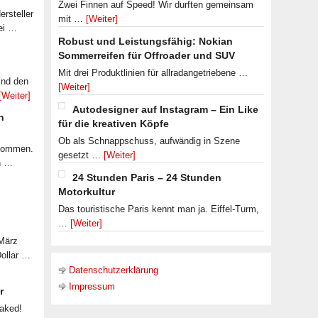
Zwei Finnen auf Speed! Wir durften gemeinsam
rsteller
mit …
[Weiter]
ei …
Robust und Leistungsfähig: Nokian
Sommerreifen für Offroader und SUV
Mit drei Produktlinien für allradangetriebene …
ind den
[Weiter]
[Weiter]
Autodesigner auf Instagram – Ein Like
n
für die kreativen Köpfe
Ob als Schnappschuss, aufwändig in Szene
ekommen.
gesetzt …
[Weiter]
n …
24 Stunden Paris – 24 Stunden
Motorkultur
Das touristische Paris kennt man ja. Eiffel-Turm,
…
[Weiter]
 März
Dollar …
Datenschutzerklärung
Impressum
r
eaked!