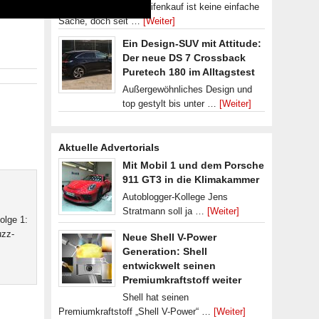
Der Reifenkauf ist keine einfache
Sache, doch seit …
[Weiter]
Ein Design-SUV mit Attitude:
Der neue DS 7 Crossback
Puretech 180 im Alltagstest
Außergewöhnliches Design und
top gestylt bis unter …
[Weiter]
Aktuelle Advertorials
Mit Mobil 1 und dem Porsche
911 GT3 in die Klimakammer
Autoblogger-Kollege Jens
Stratmann soll ja …
[Weiter]
olge 1:
uzz-
Neue Shell V-Power
Generation: Shell
entwickwelt seinen
Premiumkraftstoff weiter
Shell hat seinen
Premiumkraftstoff „Shell V-Power“ …
[Weiter]