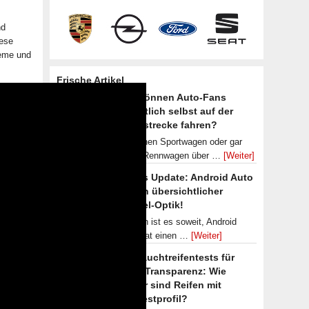
nd
iese
teme und
Frische Artikel
Wie können Auto-Fans
eigentlich selbst auf der
Rennstrecke fahren?
Mal einen Sportwagen oder gar
einen Rennwagen über …
[Weiter]
Neues Update: Android Auto
nun in übersichtlicher
Kachel-Optik!
Endlich ist es soweit, Android
Auto hat einen …
[Weiter]
Gebrauchtreifentests für
mehr Transparenz: Wie
sicher sind Reifen mit
Mindestprofil?