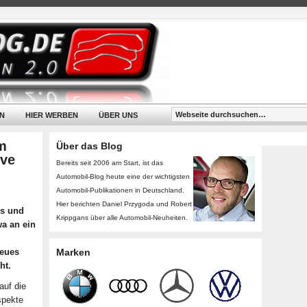
N
HIER WERBEN
ÜBER UNS
m
Über das Blog
ive
Bereits seit 2006 am Start, ist das
Automobil-Blog heute eine der wichtigsten
Automobil-Publikationen in Deutschland.
Hier berichten Daniel Przygoda und Robert
os und
Krippgans über alle Automobil-Neuheiten.
wa an ein
neues
Marken
ht.
auf die
spekte