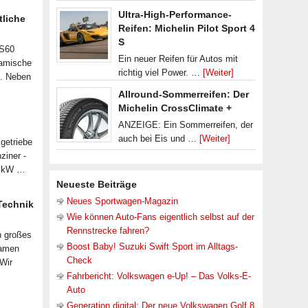
Ultra-High-Performance-
tliche
Reifen: Michelin Pilot Sport 4
S
 S60
Ein neuer Reifen für Autos mit
namische
richtig viel Power. …
[Weiter]
n. Neben
Allround-Sommerreifen: Der
Michelin CrossClimate +
ANZEIGE: Ein Sommerreifen, der
auch bei Eis und …
[Weiter]
getriebe
ziner -
07 kW …
Neueste Beiträge
Neues Sportwagen-Magazin
 Technik
Wie können Auto-Fans eigentlich selbst auf der
Rennstrecke fahren?
n großes
Boost Baby! Suzuki Swift Sport im Alltags-
samen
Check
 Wir
Fahrbericht: Volkswagen e-Up! – Das Volks-E-
Auto
Generation digital: Der neue Volkswagen Golf 8