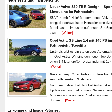
Neue Tests und Fahrberichte:
Neuer Volvo S60 T5 R-Design – Spor
Limousine im Fahrbericht
SUV? Kombi? Nein! Mit dem neuen Volvo
bringt der schwedische Hersteller eine dy
Mittelklasse-Limousine auf unsere Straße
zwei …
[Weiter]
Opel Astra GS Line 1.4 mit 145 PS im
Fahrbericht (Facelift)
Erstmals gibt es ein stufenloses Automatik
im Opel Astra. Wir sind den neuen Top-Ben
einen 1.4 Liter großen Dreizylinder mit 1
[Weiter]
Vorstellung: Opel Astra mit frischer
und effizienten Motoren
Nach vier Jahren hat der Opel Astra hat ei
Update verpasst bekommen. Neben spar
Motoren wurde an vielen Stellen optimiert.
durften …
[Weiter]
Erlkönige und Insider-Stories: