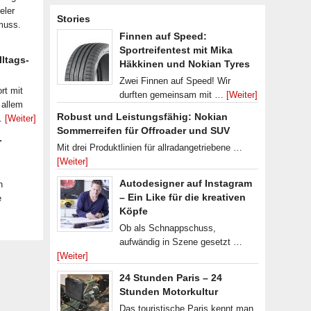
eler
Stories
muss.
Finnen auf Speed:
Sportreifentest mit Mika
lltags-
Häkkinen und Nokian Tyres
Zwei Finnen auf Speed! Wir
rt mit
durften gemeinsam mit …
[Weiter]
 allem
Robust und Leistungsfähig: Nokian
 …
[Weiter]
Sommerreifen für Offroader und SUV
-
Mit drei Produktlinien für allradangetriebene …
[Weiter]
Autodesigner auf Instagram
n
– Ein Like für die kreativen
e
Köpfe
Ob als Schnappschuss,
aufwändig in Szene gesetzt …
[Weiter]
24 Stunden Paris – 24
Stunden Motorkultur
Das touristische Paris kennt man