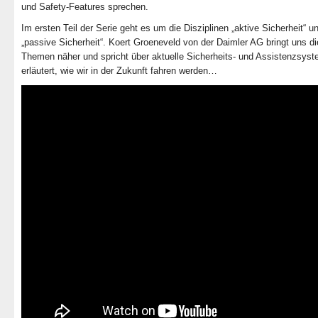
und Safety-Features sprechen.
Im ersten Teil der Serie geht es um die Disziplinen „aktive Sicherheit“ u
„passive Sicherheit“. Koert Groeneveld von der Daimler AG bringt uns d
Themen näher und spricht über aktuelle Sicherheits- und Assistenzsys
erläutert, wie wir in der Zukunft fahren werden…