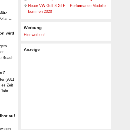
Neuer VW Golf 8 GTE – Performance-Modelle
kommen 2020
 März
Dollar …
Werbung
on wird
Hier werben!
lgers
Anzeige
der
le Beach,
er?
ter (981)
d es Zeit
n Jahr …
lbst auf
nwagen