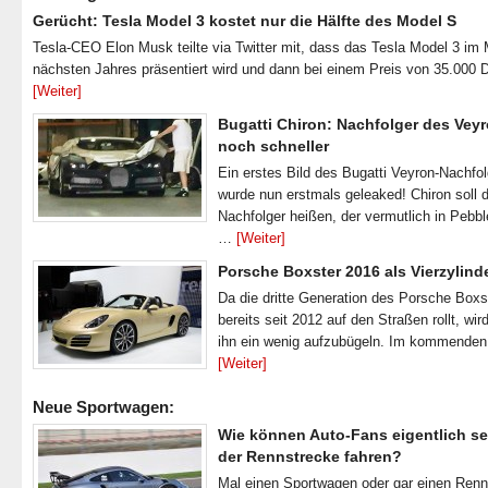
Gerücht: Tesla Model 3 kostet nur die Hälfte des Model S
Tesla-CEO Elon Musk teilte via Twitter mit, dass das Tesla Model 3 im
nächsten Jahres präsentiert wird und dann bei einem Preis von 35.000 
[Weiter]
Bugatti Chiron: Nachfolger des Veyr
noch schneller
Ein erstes Bild des Bugatti Veyron-Nachfo
wurde nun erstmals geleaked! Chiron soll 
Nachfolger heißen, der vermutlich in Pebb
…
[Weiter]
Porsche Boxster 2016 als Vierzylind
Da die dritte Generation des Porsche Boxs
bereits seit 2012 auf den Straßen rollt, wir
ihn ein wenig aufzubügeln. Im kommende
[Weiter]
Neue Sportwagen:
Wie können Auto-Fans eigentlich se
der Rennstrecke fahren?
Mal einen Sportwagen oder gar einen Ren