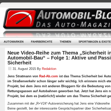
AUTOMARKEN
FAHRBERICHTE
THEMEN
SPORTWAGEN & EXOTE
Neue Video-Reihe zum Thema „Sicherheit i
Automobil-Bau“ – Folge 1: Aktive und Pass
Sicherheit
31. August 2015
By
Redaktion
Jens Stratmann von
Rad-Ab.com
ist das Thema Sicherheit bei Aut
im Straßenverkehr schon länger sehr wichtig. Ich erinnere mich et
Projekt, bei dem Jens mit anderen Bloggern für die Bedeutung von
Rettungsgassen auf Autobahnen geworben hat. Jetzt hat Jens ein 
Projekt, bei dem es (natürlich!) wieder um das Thema Sicherheit ge
Zusammen mit der „R+V24“-Autoversicherung hat Jens eine Videoreihe 
Beine gestellt, bei der interessante Gesprächspartner über Sicherheitsa