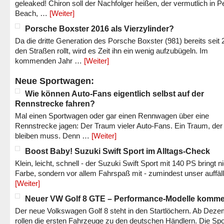
geleaked! Chiron soll der Nachfolger heißen, der vermutlich in P
Beach, …
[Weiter]
Porsche Boxster 2016 als Vierzylinder?
Da die dritte Generation des Porsche Boxster (981) bereits seit 
den Straßen rollt, wird es Zeit ihn ein wenig aufzubügeln. Im
kommenden Jahr …
[Weiter]
Neue Sportwagen:
Wie können Auto-Fans eigentlich selbst auf der
Rennstrecke fahren?
Mal einen Sportwagen oder gar einen Rennwagen über eine
Rennstrecke jagen: Der Traum vieler Auto-Fans. Ein Traum, der
bleiben muss. Denn …
[Weiter]
Boost Baby! Suzuki Swift Sport im Alltags-Check
Klein, leicht, schnell - der Suzuki Swift Sport mit 140 PS bringt n
Farbe, sondern vor allem Fahrspaß mit - zumindest unser auffäl
[Weiter]
Neuer VW Golf 8 GTE – Performance-Modelle komm
Der neue Volkswagen Golf 8 steht in den Startlöchern. Ab Dez
rollen die ersten Fahrzeuge zu den deutschen Händlern. Die Spo