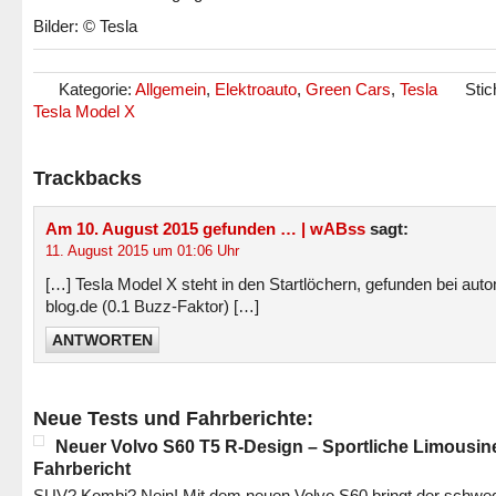
Bilder: © Tesla
Kategorie:
Allgemein
,
Elektroauto
,
Green Cars
,
Tesla
Stic
Tesla Model X
Trackbacks
Am 10. August 2015 gefunden … | wABss
sagt:
11. August 2015 um 01:06 Uhr
[…] Tesla Model X steht in den Startlöchern, gefunden bei auto
blog.de (0.1 Buzz-Faktor) […]
ANTWORTEN
Neue Tests und Fahrberichte:
Neuer Volvo S60 T5 R-Design – Sportliche Limousin
Fahrbericht
SUV? Kombi? Nein! Mit dem neuen Volvo S60 bringt der schwe