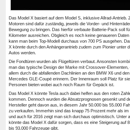
Das Model X basiert auf dem Model S, inklusive Allrad-Antrieb. 
Motoren sind dafür zuständig, jeweils die Vorder- und Hinterräder
Bewegung zu bringen. Das hierfür verbaute Batterie-Pack soll fü
Kilometer ausreichen. Obgleich es noch keine genaueren Daten 
kann man beim Top-Modell durchaus von 700 PS ausgehen. Da
X könnte durch den Anhängerantrieb zudem zum Pionier unter d
Autos werden.
Die Fondtüren wurden als Flügeltüren verbaut. Ansonsten kombi
man das typische Design der Marke mit Crossover-Elementen, 
allem durch die abfallenden Dachlinien an den BMW X6 und den
Mercedes GLE-Coupé erinnern. Der Innenraum soll Platz für si
Personen bieten wobei auch noch Raum für Gepäck ist.
Das Model X könnte Tesla auch dabei helfen aus den roten Zahl
kommen. Dennoch wurden die Absatzprognosen gesenkt und d
Hersteller geht davon aus, in diesem Jahr 50.000 bis 55.000 Fa
zu verkaufen. Immerhin sind das knapp 75 Prozent mehr als im 
und auch für 2016 zeigt man sich durchaus optimistisch. Unter
könnte das Model X dafür sorgen, dass es eine Steigerung auf 
bis 93.000 Fahrzeuge gibt.