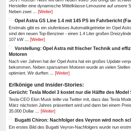
Hersteller eine dynamische Mittelklasse-Limousine auf unsere S
Neben zwei …
[Weiter]
Opel Astra GS Line 1.4 mit 145 PS im Fahrbericht (Fac
Erstmals gibt es ein stufenloses Automatikgetriebe im Opel Astr
sind den neuen Top-Benziner - einen 1.4 Liter großen Dreizylinde
107 kW …
[Weiter]
Vorstellung: Opel Astra mit frischer Technik und effi
Motoren
Nach vier Jahren hat der Opel Astra hat ein großes Update verp
bekommen. Neben sparsamen Motoren wurde an vielen Stellen
optimiert. Wir durften …
[Weiter]
Erlkönige und Insider-Stories:
Gerücht: Tesla Model 3 kostet nur die Hälfte des Model
Tesla-CEO Elon Musk teilte via Twitter mit, dass das Tesla Mode
März nächsten Jahres präsentiert wird und dann bei einem Prei
35.000 Dollar …
[Weiter]
Bugatti Chiron: Nachfolger des Veyron wird noch sc
Ein erstes Bild des Bugatti Veyron-Nachfolgers wurde nun erstm