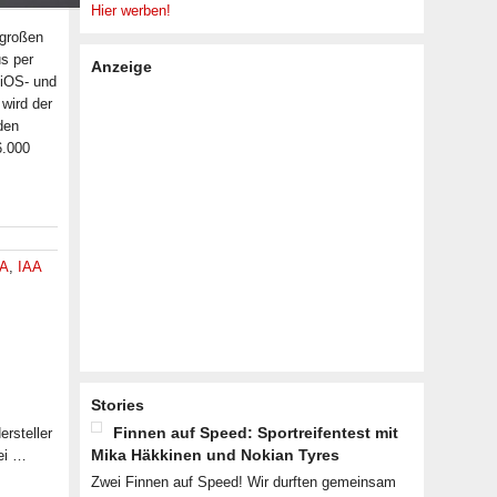
Hier werben!
 großen
s per
Anzeige
 iOS- und
wird der
den
6.000
AA
,
IAA
Stories
Finnen auf Speed: Sportreifentest mit
rsteller
Mika Häkkinen und Nokian Tyres
ei …
Zwei Finnen auf Speed! Wir durften gemeinsam