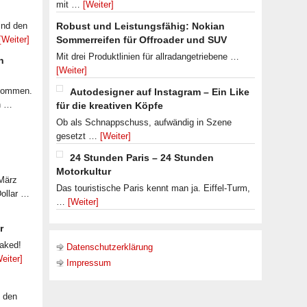
mit …
[Weiter]
ind den
Robust und Leistungsfähig: Nokian
[Weiter]
Sommerreifen für Offroader und SUV
Mit drei Produktlinien für allradangetriebene …
n
[Weiter]
ekommen.
Autodesigner auf Instagram – Ein Like
n …
für die kreativen Köpfe
Ob als Schnappschuss, aufwändig in Szene
gesetzt …
[Weiter]
24 Stunden Paris – 24 Stunden
Motorkultur
 März
Das touristische Paris kennt man ja. Eiffel-Turm,
Dollar …
…
[Weiter]
r
eaked!
Datenschutzerklärung
eiter]
Impressum
f den