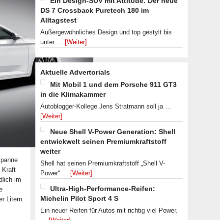
Ein Design-SUV mit Attitude: Der neue
DS 7 Crossback Puretech 180 im
Alltagstest
Außergewöhnliches Design und top gestylt bis
unter …
[Weiter]
Aktuelle Advertorials
Mit Mobil 1 und dem Porsche 911 GT3
in die Klimakammer
Autoblogger-Kollege Jens Stratmann soll ja …
[Weiter]
Neue Shell V-Power Generation: Shell
entwickwelt seinen Premiumkraftstoff
weiter
spanne
Shell hat seinen Premiumkraftstoff „Shell V-
 Kraft
Power“ …
[Weiter]
dlich im
Ultra-High-Performance-Reifen:
e
Michelin Pilot Sport 4 S
r Litern
Ein neuer Reifen für Autos mit richtig viel Power.