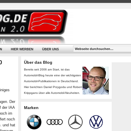
N
HIER WERBEN
ÜBER UNS
0
Über das Blog
Bereits seit 2006 am Start, ist das
Automobil-Blog heute eine der wichtigsten
Automobil-Publikationen in Deutschland.
Hier berichten Daniel Przygoda und Robert
iniges
Krippgans über alle Automobil-Neuheiten.
ugen. Der
 der IAA
Marken
 noch im
fert noch
. und hat
fferraum