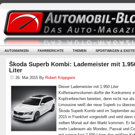
AUTOMARKEN
FAHRBERICHTE
THEMEN
SPORTWAGEN & EXOTE
Škoda Superb Kombi: Lademeister mit 1.95
Liter
26. Mai 2015
By
Robert Krippgans
Dieser Lademeister mit 1.950 Liter
Kofferraumvolumen dürfte der Konkurrenz e
Kopfzerbrechen bereiten, denn nicht nur als
Limousine weiß der neue Superb zu überze
Škoda Superb Kombi wird im September auf
2015 in Frankfurt vorgestellt und wird dann
selben Monat auf den Markt kommen. Er lie
mehr Laderaum als Mondeo, Passat und Co
mit seinen fast 2.000 Litern den größten Ko