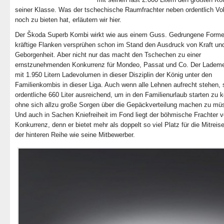
seiner Klasse. Was der tschechische Raumfrachter neben ordentlich V
noch zu bieten hat, erläutern wir hier.
Der Škoda Superb Kombi wirkt wie aus einem Guss. Gedrungene Form
kräftige Flanken versprühen schon im Stand den Ausdruck von Kraft un
Geborgenheit. Aber nicht nur das macht den Tschechen zu einer
ernstzunehmenden Konkurrenz für Mondeo, Passat und Co. Der Lademei
mit 1.950 Litern Ladevolumen in dieser Disziplin der König unter den
Familienkombis in dieser Liga. Auch wenn alle Lehnen aufrecht stehen, 
ordentliche 660 Liter ausreichend, um in den Familienurlaub starten zu 
ohne sich allzu große Sorgen über die Gepäckverteilung machen zu mü
Und auch in Sachen Kniefreiheit im Fond liegt der böhmische Frachter v
Konkurrenz, denn er bietet mehr als doppelt so viel Platz für die Mitreis
der hinteren Reihe wie seine Mitbewerber.