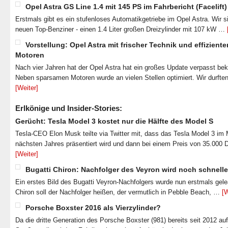
Opel Astra GS Line 1.4 mit 145 PS im Fahrbericht (Facelift)
Erstmals gibt es ein stufenloses Automatikgetriebe im Opel Astra. Wir s
neuen Top-Benziner - einen 1.4 Liter großen Dreizylinder mit 107 kW …
Vorstellung: Opel Astra mit frischer Technik und effiziente
Motoren
Nach vier Jahren hat der Opel Astra hat ein großes Update verpasst b
Neben sparsamen Motoren wurde an vielen Stellen optimiert. Wir durfte
[Weiter]
Erlkönige und Insider-Stories:
Gerücht: Tesla Model 3 kostet nur die Hälfte des Model S
Tesla-CEO Elon Musk teilte via Twitter mit, dass das Tesla Model 3 im
nächsten Jahres präsentiert wird und dann bei einem Preis von 35.000 
[Weiter]
Bugatti Chiron: Nachfolger des Veyron wird noch schnelle
Ein erstes Bild des Bugatti Veyron-Nachfolgers wurde nun erstmals gel
Chiron soll der Nachfolger heißen, der vermutlich in Pebble Beach, …
[W
Porsche Boxster 2016 als Vierzylinder?
Da die dritte Generation des Porsche Boxster (981) bereits seit 2012 au