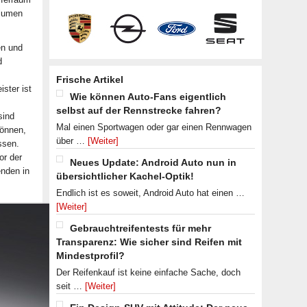
olumen
en und
d
Frische Artikel
ster ist
Wie können Auto-Fans eigentlich
selbst auf der Rennstrecke fahren?
sind
Mal einen Sportwagen oder gar einen Rennwagen
können,
über …
[Weiter]
ssen.
or der
Neues Update: Android Auto nun in
enden in
übersichtlicher Kachel-Optik!
Endlich ist es soweit, Android Auto hat einen …
[Weiter]
Gebrauchtreifentests für mehr
Transparenz: Wie sicher sind Reifen mit
Mindestprofil?
Der Reifenkauf ist keine einfache Sache, doch
seit …
[Weiter]