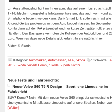
Ein Ausstattungshighlight im Innenraum: das auf einem bis zu acht Zoll
TFT-Bildschirm dargestellte Infotainmentsystem, das auch vom Fond au
Smartphone bedient werden kann. Dank Smart Link sollen sich fast alle
Android-Geräte problemlos mit dem Auto koppeln lassen. Im September 
Kombi dann auf der IAA präsentiert und nur kurze Zeit später rollt er zu 
Händlern. Den Basispreis vermuten die Kollegen der Autobild bei rund 2
Euro. Wenn es dazu neue Details gibt, erfahrt ihr sie natürlich hier.
Bilder: © Škoda
Kategorie:
Automarken
,
Automessen
,
IAA
,
Skoda
Stichworte:
I
2015
,
Skoda Superb Combi
,
Skoda Superb Kombi
Neue Tests und Fahrberichte:
Neuer Volvo S60 T5 R-Design – Sportliche Limousine im
Fahrbericht
SUV? Kombi? Nein! Mit dem neuen Volvo S60 bringt der schwedische He
eine dynamische Mittelklasse-Limousine auf unsere Straßen. Neben zw
[Weiter]