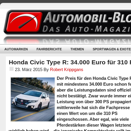
AUTOMARKEN
FAHRBERICHTE
THEMEN
SPORTWAGEN & EXOTE
Honda Civic Type R: 34.000 Euro für 310
23. März 2015
By
Robert Krippgans
Der Preis für den Honda Civic Type 
mit mindestens 34.000 Euro schon fe
aber die Leistungsdaten sind offizie
nicht bestätigt. Zwar wurde immer e
Leistung von über 300 PS propagier
mittlerweile hat sich die Fachpresse
einen Wert von um die 310 PS
eingeschossen. Aber egal, wie viele
Pferdestärken dieser Wagen letztend
wirklich haben wird – die japanische Kompaktrakete rollt im