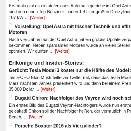
Erstmals gibt es ein stufenloses Automatikgetriebe im Opel Astr
sind den neuen Top-Benziner - einen 1.4 Liter großen Dreizylinde
107 kW …
[Weiter]
Vorstellung: Opel Astra mit frischer Technik und effi
Motoren
Nach vier Jahren hat der Opel Astra hat ein großes Update verp
bekommen. Neben sparsamen Motoren wurde an vielen Stellen
optimiert. Wir durften …
[Weiter]
Erlkönige und Insider-Stories:
Gerücht: Tesla Model 3 kostet nur die Hälfte des Model
Tesla-CEO Elon Musk teilte via Twitter mit, dass das Tesla Mode
März nächsten Jahres präsentiert wird und dann bei einem Prei
35.000 Dollar …
[Weiter]
Bugatti Chiron: Nachfolger des Veyron wird noch sc
Ein erstes Bild des Bugatti Veyron-Nachfolgers wurde nun erstm
geleaked! Chiron soll der Nachfolger heißen, der vermutlich in P
Beach, …
[Weiter]
Porsche Boxster 2016 als Vierzylinder?