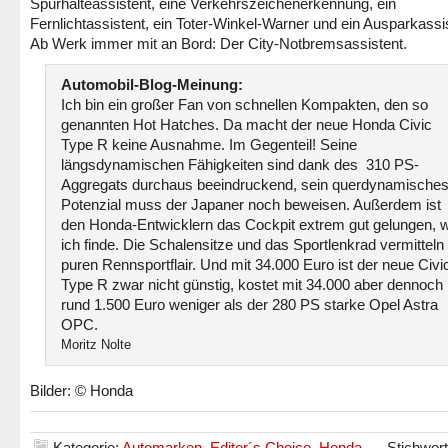
Spurhalteassistent, eine Verkehrszeichenerkennung, ein
Fernlichtassistent, ein Toter-Winkel-Warner und ein Ausparkassi
Ab Werk immer mit an Bord: Der City-Notbremsassistent.
Automobil-Blog-Meinung:
Ich bin ein großer Fan von schnellen Kompakten, den so
genannten Hot Hatches. Da macht der neue Honda Civic
Type R keine Ausnahme. Im Gegenteil! Seine
längsdynamischen Fähigkeiten sind dank des 310 PS-
Aggregats durchaus beeindruckend, sein querdynamische
Potenzial muss der Japaner noch beweisen. Außerdem ist
den Honda-Entwicklern das Cockpit extrem gut gelungen, 
ich finde. Die Schalensitze und das Sportlenkrad vermitteln
puren Rennsportflair. Und mit 34.000 Euro ist der neue Civi
Type R zwar nicht günstig, kostet mit 34.000 aber dennoch
rund 1.500 Euro weniger als der 280 PS starke Opel Astra
OPC.
Moritz Nolte
Bilder: © Honda
Kategorie:
Automarken
,
Editor´s Choice
,
Honda
Stichwort