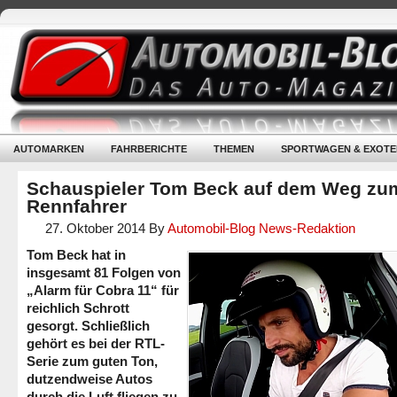
AUTOMARKEN
FAHRBERICHTE
THEMEN
SPORTWAGEN & EXOTE
Schauspieler Tom Beck auf dem Weg zu
Rennfahrer
27. Oktober 2014
By
Automobil-Blog News-Redaktion
Tom Beck hat in
insgesamt 81 Folgen von
„Alarm für Cobra 11“ für
reichlich Schrott
gesorgt. Schließlich
gehört es bei der RTL-
Serie zum guten Ton,
dutzendweise Autos
durch die Luft fliegen zu