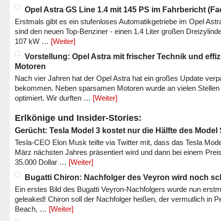
Opel Astra GS Line 1.4 mit 145 PS im Fahrbericht (Fac
Erstmals gibt es ein stufenloses Automatikgetriebe im Opel Astr
sind den neuen Top-Benziner - einen 1.4 Liter großen Dreizylinde
107 kW …
[Weiter]
Vorstellung: Opel Astra mit frischer Technik und effi
Motoren
Nach vier Jahren hat der Opel Astra hat ein großes Update verp
bekommen. Neben sparsamen Motoren wurde an vielen Stellen
optimiert. Wir durften …
[Weiter]
Erlkönige und Insider-Stories:
Gerücht: Tesla Model 3 kostet nur die Hälfte des Model
Tesla-CEO Elon Musk teilte via Twitter mit, dass das Tesla Mode
März nächsten Jahres präsentiert wird und dann bei einem Prei
35.000 Dollar …
[Weiter]
Bugatti Chiron: Nachfolger des Veyron wird noch sc
Ein erstes Bild des Bugatti Veyron-Nachfolgers wurde nun erstm
geleaked! Chiron soll der Nachfolger heißen, der vermutlich in P
Beach, …
[Weiter]