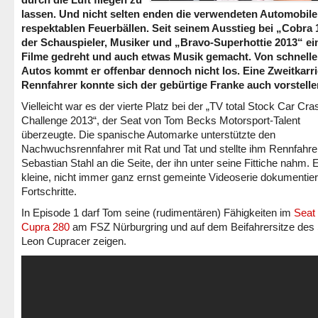
lassen. Und nicht selten enden die verwendeten Automobile
respektablen Feuerbällen. Seit seinem Ausstieg bei „Cobra 
der Schauspieler, Musiker und „Bravo-Superhottie 2013“ ei
Filme gedreht und auch etwas Musik gemacht. Von schnell
Autos kommt er offenbar dennoch nicht los. Eine Zweitkarri
Rennfahrer konnte sich der gebürtige Franke auch vorstelle
Vielleicht war es der vierte Platz bei der „TV total Stock Car Cra
Challenge 2013“, der Seat von Tom Becks Motorsport-Talent
überzeugte. Die spanische Automarke unterstützte den
Nachwuchsrennfahrer mit Rat und Tat und stellte ihm Rennfahre
Sebastian Stahl an die Seite, der ihn unter seine Fittiche nahm. 
kleine, nicht immer ganz ernst gemeinte Videoserie dokumentier
Fortschritte.
In Episode 1 darf Tom seine (rudimentären) Fähigkeiten im
Seat
Cupra 280
am FSZ Nürburgring und auf dem Beifahrersitze des
Leon Cupracer zeigen.