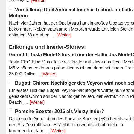
107 kW …
[Weiter]
Vorstellung: Opel Astra mit frischer Technik und effi
Motoren
Nach vier Jahren hat der Opel Astra hat ein großes Update verp
bekommen. Neben sparsamen Motoren wurde an vielen Stellen
optimiert. Wir durften …
[Weiter]
Erlkönige und Insider-Stories:
Gerücht: Tesla Model 3 kostet nur die Hälfte des Model
Tesla-CEO Elon Musk teilte via Twitter mit, dass das Tesla Mode
März nächsten Jahres präsentiert wird und dann bei einem Prei
35.000 Dollar …
[Weiter]
Bugatti Chiron: Nachfolger des Veyron wird noch sc
Ein erstes Bild des Bugatti Veyron-Nachfolgers wurde nun erstm
geleaked! Chiron soll der Nachfolger heißen, der vermutlich in P
Beach, …
[Weiter]
Porsche Boxster 2016 als Vierzylinder?
Da die dritte Generation des Porsche Boxster (981) bereits seit 
den Straßen rollt, wird es Zeit ihn ein wenig aufzubügeln. Im
kommenden Jahr …
[Weiter]