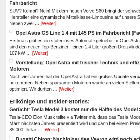
Fahrbericht
SUV? Kombi? Nein! Mit dem neuen Volvo S60 bringt der schwe
Hersteller eine dynamische Mittelklasse-Limousine auf unsere S
Neben zwei …
[Weiter]
Opel Astra GS Line 1.4 mit 145 PS im Fahrbericht (Fac
Erstmals gibt es ein stufenloses Automatikgetriebe im Opel Astr
sind den neuen Top-Benziner - einen 1.4 Liter großen Dreizylinde
107 kW …
[Weiter]
Vorstellung: Opel Astra mit frischer Technik und effi
Motoren
Nach vier Jahren hat der Opel Astra hat ein großes Update verp
bekommen. Neben sparsamen Motoren wurde an vielen Stellen
optimiert. Wir durften …
[Weiter]
Erlkönige und Insider-Stories:
Gerücht: Tesla Model 3 kostet nur die Hälfte des Model
Tesla-CEO Elon Musk teilte via Twitter mit, dass das Tesla Mode
März nächsten Jahres präsentiert wird und dann bei einem Prei
35.000 Dollar …
[Weiter]
Bugatti Chiron: Nachfolger des Veyron wird noch sc