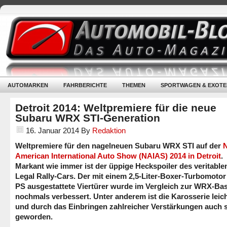
AUTOMARKEN
FAHRBERICHTE
THEMEN
SPORTWAGEN & EXOTE
Detroit 2014: Weltpremiere für die neue
Subaru WRX STI-Generation
16. Januar 2014
By
Redaktion
Weltpremiere für den nagelneuen Subaru WRX STI auf der
N
American International Auto Show (NAIAS) 2014 in Detroit
.
Markant wie immer ist der üppige Heckspoiler des veritable
Legal Rally-Cars. Der mit einem 2,5-Liter-Boxer-Turbomotor
PS ausgestattete Viertürer wurde im Vergleich zur WRX-Bas
nochmals verbessert. Unter anderem ist die Karosserie leic
und durch das Einbringen zahlreicher Verstärkungen auch s
geworden.