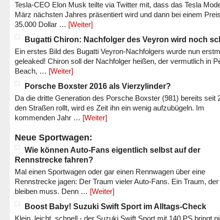
Tesla-CEO Elon Musk teilte via Twitter mit, dass das Tesla Mode
März nächsten Jahres präsentiert wird und dann bei einem Prei
35.000 Dollar …
[Weiter]
Bugatti Chiron: Nachfolger des Veyron wird noch sc
Ein erstes Bild des Bugatti Veyron-Nachfolgers wurde nun erstm
geleaked! Chiron soll der Nachfolger heißen, der vermutlich in P
Beach, …
[Weiter]
Porsche Boxster 2016 als Vierzylinder?
Da die dritte Generation des Porsche Boxster (981) bereits seit 
den Straßen rollt, wird es Zeit ihn ein wenig aufzubügeln. Im
kommenden Jahr …
[Weiter]
Neue Sportwagen:
Wie können Auto-Fans eigentlich selbst auf der
Rennstrecke fahren?
Mal einen Sportwagen oder gar einen Rennwagen über eine
Rennstrecke jagen: Der Traum vieler Auto-Fans. Ein Traum, der
bleiben muss. Denn …
[Weiter]
Boost Baby! Suzuki Swift Sport im Alltags-Check
Klein, leicht, schnell - der Suzuki Swift Sport mit 140 PS bringt n