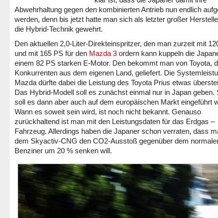
Abwehrhaltung gegen den kombinierten Antrieb nun endlich auf
werden, denn bis jetzt hatte man sich als letzter großer Herstell
die Hybrid-Technik gewehrt.
Den aktuellen 2,0-Liter-Direkteinspritzer, den man zurzeit mit 1
und mit 165 PS für den
Mazda 3
ordern kann kuppeln die Japane
einem 82 PS starken E-Motor. Den bekommt man von Toyota, 
Konkurrenten aus dem eigenen Land, geliefert. Die Systemleist
Mazda dürfte dabei die Leistung des Toyota Prius etwas überste
Das Hybrid-Modell soll es zunächst einmal nur in Japan geben. 
soll es dann aber auch auf dem europäischen Markt eingeführt 
Wann es soweit sein wird, ist noch nicht bekannt. Genauso
zurückhaltend ist man mit den Leistungsdaten für das Erdgas –
Fahrzeug. Allerdings haben die Japaner schon verraten, dass m
dem Skyactiv-CNG den CO2-Ausstoß gegenüber dem normale
Benziner um 20 % senken will.