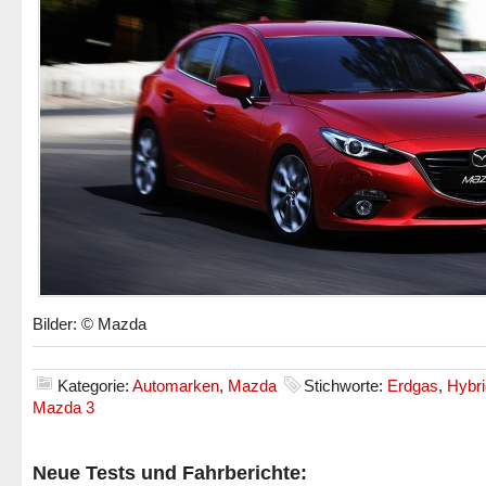
Bilder: © Mazda
Kategorie:
Automarken
,
Mazda
Stichworte:
Erdgas
,
Hybri
Mazda 3
Neue Tests und Fahrberichte: